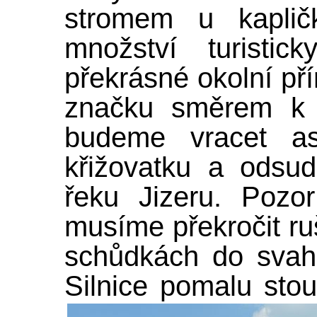
stromem u kaplič
množství turisti
překrásné okolní př
značku směrem k 
budeme vracet a
křižovatku a odsu
řeku Jizeru. Pozo
musíme překročit ruš
schůdkách do svah
Silnice pomalu sto