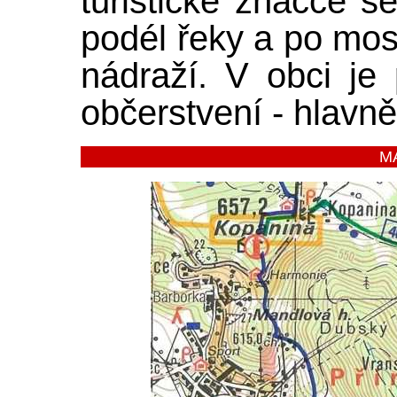
turistické značce s
podél řeky a po mos
nádraží. V obci je
občerstvení - hlavně
M