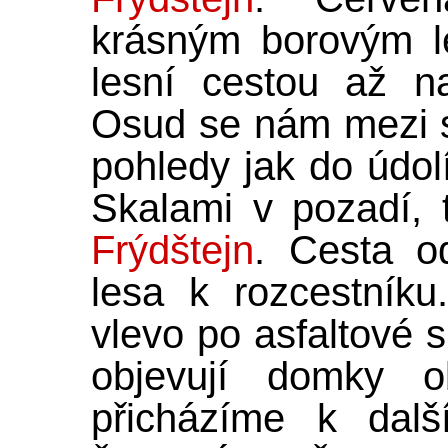
krásným borovým l
lesní cestou až n
Osud se nám mezi s
pohledy jak do údo
Skalami v pozadí,
Frýdštejn
. Cesta o
lesa k rozcestník
vlevo po asfaltové s
objevují domky 
přicházíme k dalš