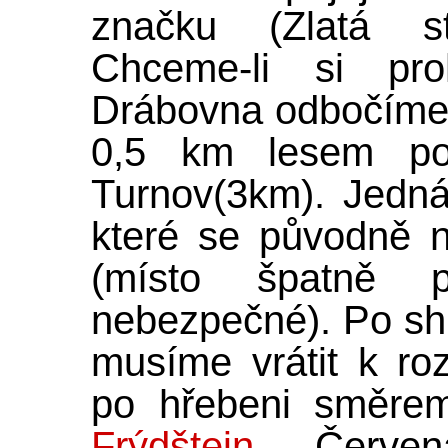
značku (Zlatá s
Chceme-li si pro
Drábovna odbočíme 
0,5 km lesem p
Turnov(3km). Jedná
které se původně 
(místo špatně 
nebezpečné). Po sh
musíme vrátit k ro
po hřebeni směre
Frýdštejn
. Červe