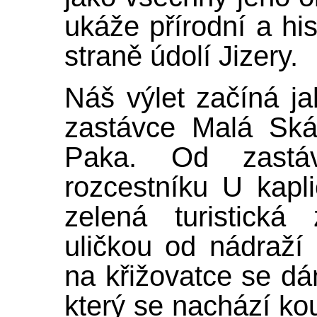
ukáže přírodní a hi
straně údolí Jizery.
Náš výlet začíná ja
zastávce Malá Skál
Paka. Od zastá
rozcestníku U kapl
zelená turistická
uličkou od nádraží
na křižovatce se dá
který se nachází k