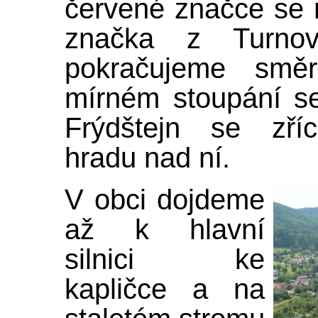
červené značce se n
značka z Turno
pokračujeme s
mírném stoupání s
Frýdštejn se zříc
hradu nad ní.
V obci dojdeme
až k hlavní
silnici ke
kapličce a na