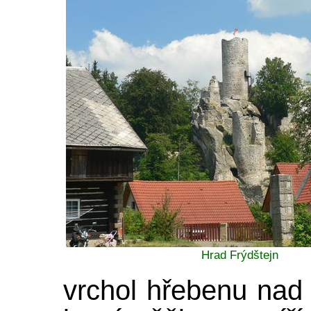
Hrad Frýdštejn
vrchol hřebenu nad