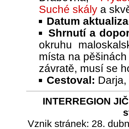
Suché skály
a skvě
Datum aktualiza
Shrnutí a dopo
okruhu maloskal
místa na pěšinách
závratě, musí se h
Cestoval:
Darja, 
INTERREGION JIČÍN
s
Vznik stránek: 28. dub