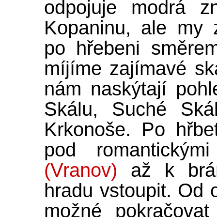
odpojuje modrá zn
Kopaninu, ale my 
po hřebeni směr
míjíme zajímavé ska
nám naskýtají poh
Skálu, Suché Skál
Krkonoše. Po hřbe
pod romantickými 
(Vranov)
až k brá
hradu vstoupit. Od 
možné pokračovat 