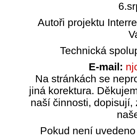
6.s
Autoři projektu Inter
V
Technická spolu
E-mail:
nj
Na stránkách se nepro
jiná korektura. Děkujem
naší činnosti, dopisují,
naše
Pokud není uvedeno j