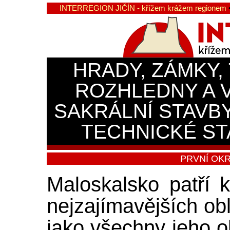
INTERREGION JIČÍN - křížem krážem regionem
HRADY, ZÁMKY,
ROZHLEDNY A 
SAKRÁLNÍ STAVB
TECHNICKÉ ST
PRVNÍ OK
Maloskalsko patří 
nejzajímavějších obl
jako všechny jeho ob