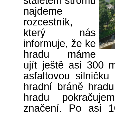
staletém stromu
najdeme
rozcestník,
který nás
informuje, že ke
hradu máme
ujít ještě asi 300
asfaltovou silničk
hradní bráně hradu
hradu pokračuj
značení. Po asi 