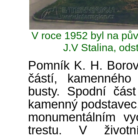
V roce 1952 byl na pů
J.V Stalina, ods
Pomník K. H. Borov
částí, kamenného
busty. Spodní část
kamenný podstavec,
monumentálním vy
trestu. V životn