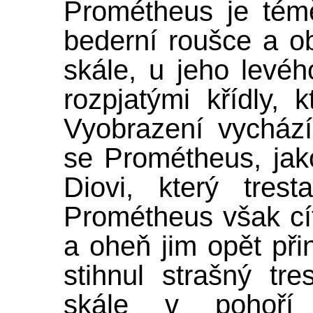
Prométheus je tém
bederní roušce a o
skále, u jeho levéh
rozpjatými křídly, 
Vyobrazení vychází
se Prométheus, jako
Diovi, který tres
Prométheus však cíti
a oheň jim opět přin
stihnul strašný tr
skále v pohoří