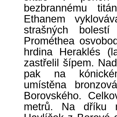
bezbrannému titá
Ethanem vyklováv
strašných bolestí
Prométhea osvobodi
hrdina Heraklés (la
zastřelil šípem. N
pak na kónickém
umístěna bronzová
Borovského. Celko
metrů. Na dříku 