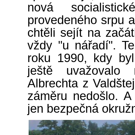
nová socialisti
provedeného srpu a 
chtěli sejít na začát
vždy "u nářadí". Te
roku 1990, kdy byl
ještě uvažovalo
Albrechta z Valdštej
záměru nedošlo. A 
jen bezpečná okružn