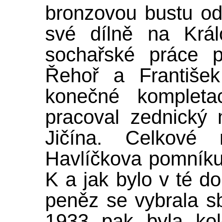
bronzovou bustu odl
své dílně na Král
sochařské práce p
Řehoř a Františe
konečné kompleta
pracoval zednický 
Jičína. Celkové 
Havlíčkova pomníku
K a jak bylo v té do
peněz se vybrala sb
1933 pak byla kol