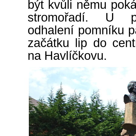
být kvůli němu poká
stromořadí. U pří
odhalení pomníku pa
začátku lip do cen
na Havlíčkovu.