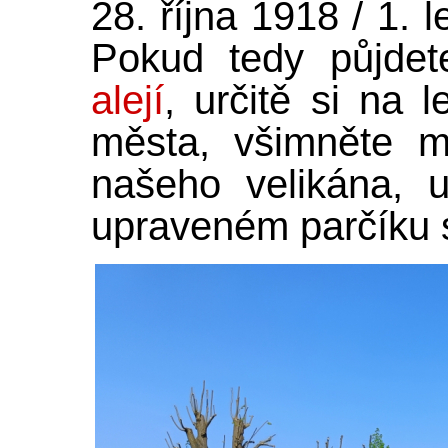
28. října 1918 / 1. 
Pokud tedy půjdet
alejí
, určitě si na 
města, všimněte m
našeho velikána, 
upraveném parčíku s