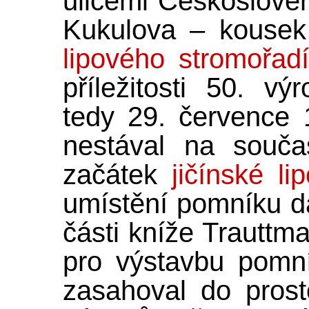
ulicemi Českoslove
Kukulova – kouse
lipového stromořad
příležitosti 50. vý
tedy 29. července
nestával na souča
začátek
jičínské li
umístění pomníku da
části kníže Trauttm
pro výstavbu pomn
zasahoval do prost