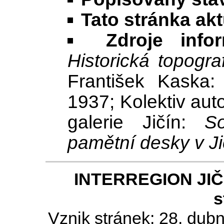
Tato stránka ak
Zdroje infor
Historická topogra
František Kaska
1937; Kolektiv au
galerie Jičín:
S
pamětní desky v Ji
INTERREGION JIČÍN
s
Vznik stránek: 28. dub