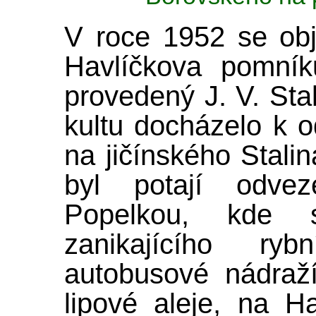
V roce 1952 se obj
Havlíčkova pomníku
provedený J. V. Sta
kultu docházelo k o
na jičínského Stali
byl potají odv
Popelkou, kde s
zanikajícího ry
autobusové nádraž
lipové aleje, na Ha