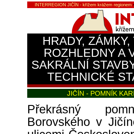
INTERREGION JIČÍN - křížem krážem regionem
HRADY, ZÁMKY,
ROZHLEDNY A 
SAKRÁLNÍ STAVB
TECHNICKÉ ST
JIČÍN - POMNÍK K
Překrásný pom
Borovského v Jičí