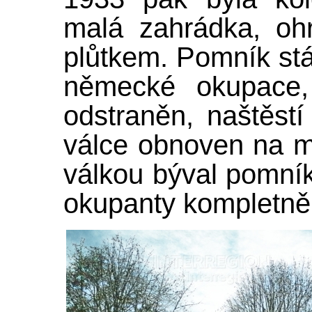
malá zahrádka, oh
plůtkem. Pomník stá
německé okupace,
odstraněn, naštěstí
válce obnoven na m
válkou býval pomník
okupanty kompletně 