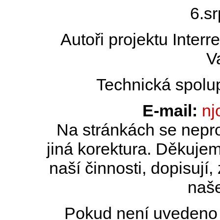
6.s
Autoři projektu Inter
V
Technická spolu
E-mail:
nj
Na stránkách se nepro
jiná korektura. Děkujem
naší činnosti, dopisují,
naše
Pokud není uvedeno j