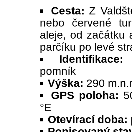
Cesta:
Z Valdšt
nebo červené tur
aleje, od začátku
parčíku po levé st
Identifikace:
P
pomník
Výška:
290 m.n.
GPS poloha:
5
°E
Otevírací doba:
Popisovaný stav