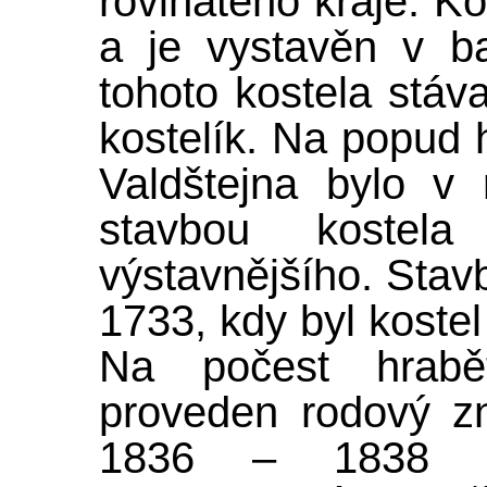
rovinatého kraje. K
a je vystavěn v b
tohoto kostela stáv
kostelík. Na popud 
Valdštejna bylo v
stavbou kostel
výstavnějšího. Stav
1733, kdy byl koste
Na počest hrab
proveden rodový zn
1836 – 1838 b