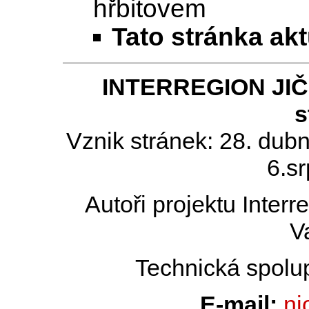
hřbitovem
Tato stránka ak
INTERREGION JIČÍN
s
Vznik stránek: 28. dub
6.s
Autoři projektu Inter
V
Technická spolu
E-mail:
nj