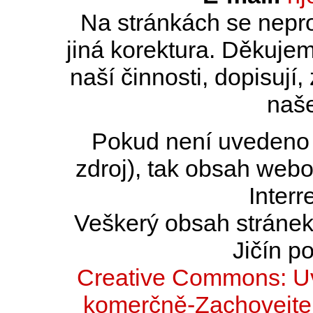
Na stránkách se nepro
jiná korektura. Děkujem
naší činnosti, dopisují,
naše
Pokud není uvedeno j
zdroj), tak obsah web
Interr
Veškerý obsah stránek 
Jičín po
Creative Commons: Uv
komerčně-Zachovejte 