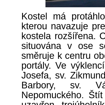
Kostel má protáhl
kterou navazuje pre
kostela rozšířena. 
situována v ose se
směruje k centru obc
portály. Ve výklen
Josefa, sv. Zikmund
Barbory, sv. 
Nepomuckého. Štít 
uzavřen trojúheln