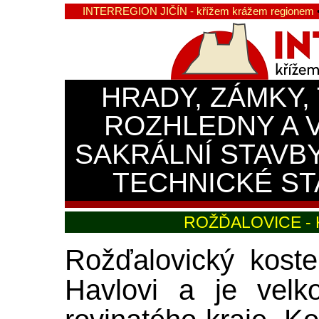
INTERREGION JIČÍN - křížem krážem regionem
HRADY, ZÁMKY,
ROZHLEDNY A 
SAKRÁLNÍ STAVB
TECHNICKÉ ST
ROŽĎALOVICE -
Rožďalovický kost
Havlovi a je velk