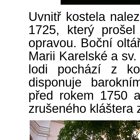
Uvnitř kostela nale
1725, který proše
opravou. Boční olt
Marii Karelské a sv. 
lodi pochází z ko
disponuje barokní
před rokem 1750 a
zrušeného kláštera