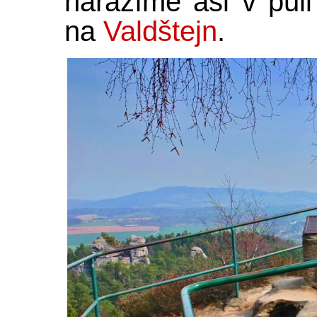
narazíme asi v půl
na
Valdštejn
.