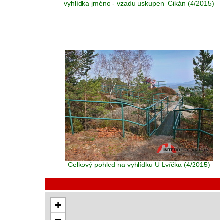
vyhlídka jméno - vzadu uskupení Cikán (4/2015)
Celkový pohled na vyhlídku U Lvíčka (4/2015)
+
−