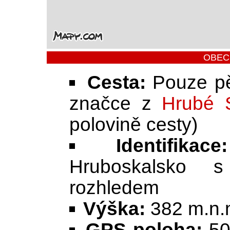
OBEC
Cesta:
Pouze pěš
značce z
Hrubé 
polovině cesty)
Identifikace:
Hruboskalsko 
rozhledem
Výška:
382 m.n.
GPS poloha:
50