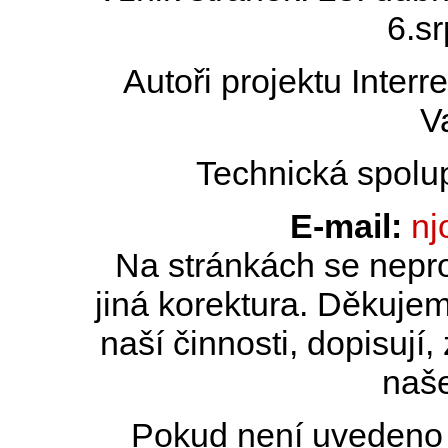
6.s
Autoři projektu Inter
V
Technická spolu
E-mail:
nj
Na stránkách se nepro
jiná korektura. Děkujem
naší činnosti, dopisují,
naše
Pokud není uvedeno j