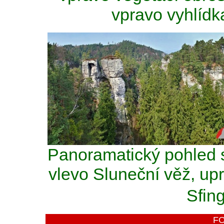
vpravo vyhlídk
Panoramatický pohled se
vlevo Sluneční věž, up
Sfin
F