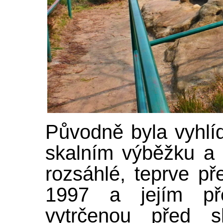
Původně byla vyhlí
skalním výběžku a 
rozsáhlé, teprve př
1997 a jejím př
vytrčenou před sk