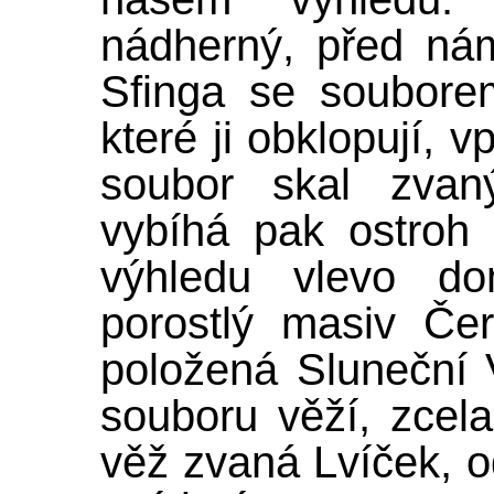
nádherný, před nám
Sfinga se soubore
které ji obklopují, 
soubor skal zvan
vybíhá pak ostro
výhledu vlevo dom
porostlý masiv Če
položená Sluneční 
souboru věží, zcela
věž zvaná Lvíček, od