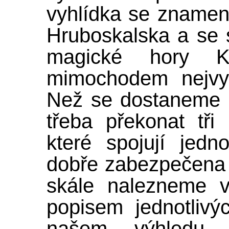
vyhlídka se znamen
Hruboskalska a se
magické hory 
mimochodem nejvyš
Než se dostaneme n
třeba překonat tři
které spojují jedno
dobře zabezpečena
skále nalezneme ve
popisem jednotlivýc
našem výhledu.