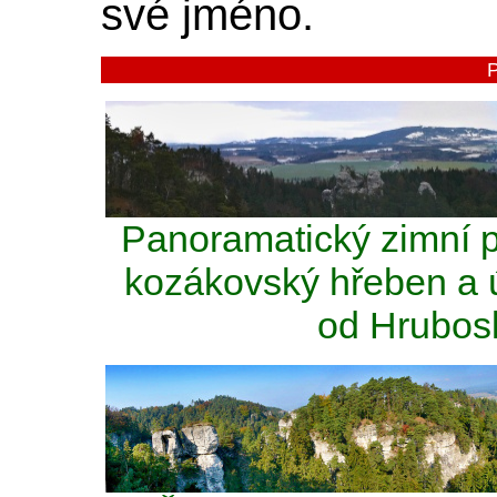
své jméno.
Panoramatický zimní p
kozákovský hřeben a ú
od Hrubos