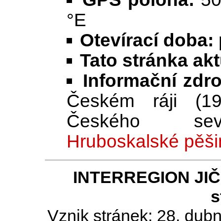
°E
Otevírací doba:
Tato stránka ak
Informační zdr
Českém ráji (1
Českého seve
Hruboskalské pěši
INTERREGION JIČÍN
s
Vznik stránek: 28. dub