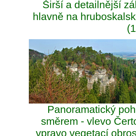
Širší a detailnější
hlavně na hruboskalsk
(
Panoramatický poh
směrem - vlevo Čerto
vpravo vegetací obros