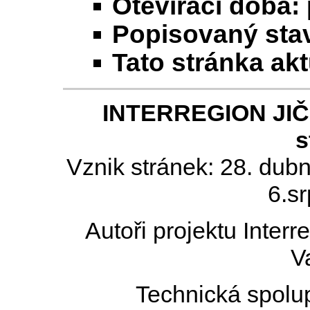
Otevírací doba:
Popisovaný stav
Tato stránka ak
INTERREGION JIČÍN
s
Vznik stránek: 28. dub
6.s
Autoři projektu Inter
V
Technická spolu