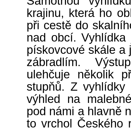
Samotnou vyhlídk
krajinu, která ho o
při cestě do skalníh
nad obcí. Vyhlídka
pískovcové skále a
zábradlím. Výst
ulehčuje několik 
stupňů. Z vyhlídk
výhled na malebn
pod námi a hlavně 
to vrchol Českého r