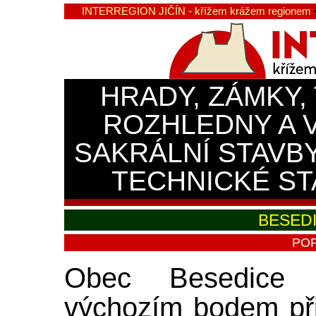
INTERREGION JIČÍN - křížem krážem regionem
HRADY, ZÁMKY,
ROZHLEDNY A 
SAKRÁLNÍ STAVB
TECHNICKÉ ST
BESED
POP
Obec Besedice 
výchozím bodem při