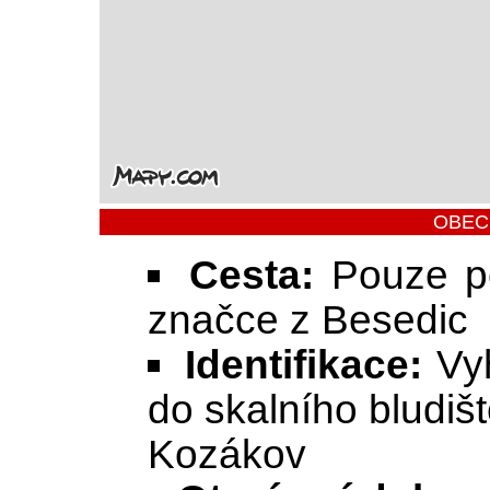
OBEC
Cesta:
Pouze pě
značce z Besedic
Identifikace:
Vyh
do skalního bludiš
Kozákov