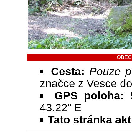
OBEC
Cesta:
Pouze p
značce z Vesce d
GPS poloha:
43.22" E
Tato stránka ak