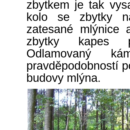
zbytkem je tak vy
kolo se zbytky n
zatesané mlýnice 
zbytky kapes p
Odlamovaný k
pravděpodobností p
budovy mlýna.