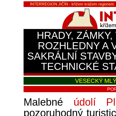
INTERREGION JIČÍN - křížem krážem regionem
HRADY, ZÁMKY,
ROZHLEDNY A 
SAKRÁLNÍ STAVB
TECHNICKÉ ST
VESECKÝ MLÝ
POP
Malebné
údolí Pl
pozoruhodný turistic