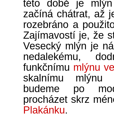
této době je mlýn
začíná chátrat, až 
rozebráno a použito
Zajímavostí je, že s
Vesecký mlýn je ná
nedalekému, do
funkčnímu
mlýnu ve
skalnímu mlýnu
budeme po modr
procházet skrz mé
Plakánku
.