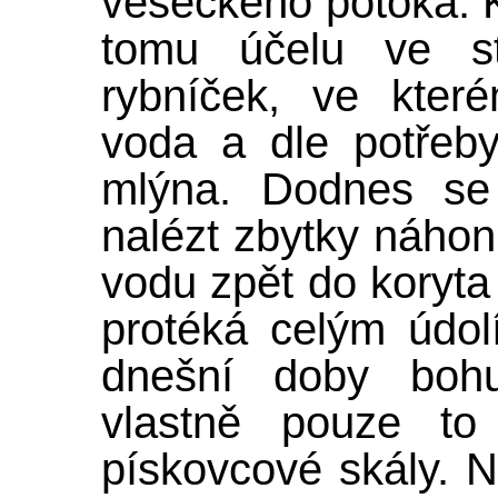
veseckého potoka. 
tomu účelu ve st
rybníček, ve kter
voda a dle potřeby
mlýna. Dodnes se
nalézt zbytky náhon
vodu zpět do koryta
protéká celým údo
dnešní doby bohu
vlastně pouze to
pískovcové skály. 