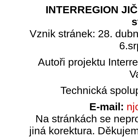
INTERREGION JIČÍN
s
Vznik stránek: 28. dub
6.s
Autoři projektu Inter
V
Technická spolu
E-mail:
nj
Na stránkách se nepro
jiná korektura. Děkujem