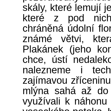
skály, které lemují 
které z pod nich
chráněná údolní fl
známé větvi, kte
Plakánek (jeho ko
chce, ústí nedale
nalezneme i tec
zajímavou zříceninu
mlýna sahá až do 1
využívali k náhonu