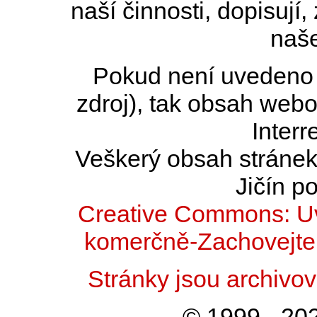
naší činnosti, dopisují,
naše
Pokud není uvedeno j
zdroj), tak obsah web
Interr
Veškerý obsah stránek 
Jičín po
Creative Commons: Uv
komerčně-Zachovejte 
Stránky jsou archiv
© 1999 - 202