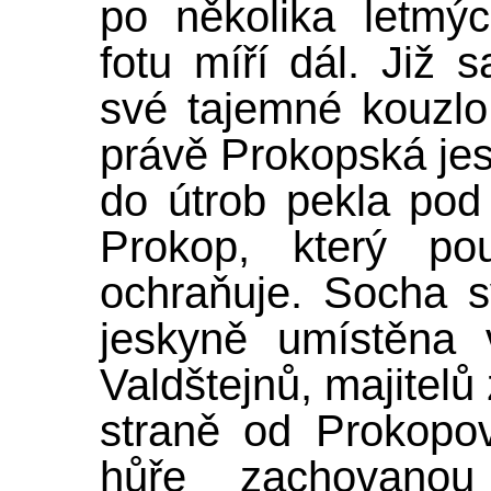
po několika letmý
fotu míří dál. Již 
své tajemné kouzlo 
právě Prokopská jes
do útrob pekla pod 
Prokop, který pou
ochraňuje. Socha 
jeskyně umístěna
Valdštejnů, majitelů
straně od Prokopo
hůře zachovano