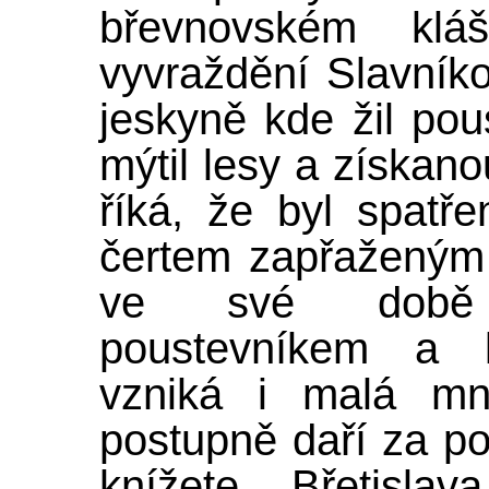
břevnovském kl
vyvraždění Slavník
jeskyně kde žil po
mýtil lesy a získan
říká, že byl spatř
čertem zapřaženým 
ve své době 
poustevníkem a 
vzniká i malá mn
postupně daří za po
knížete Břetisla