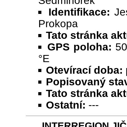
Sedmihorek
Identifikace:
Jes
Prokopa
Tato stránka ak
GPS poloha:
50
°E
Otevírací doba:
Popisovaný stav
Tato stránka ak
Ostatní:
---
INTERREGION JIČÍN