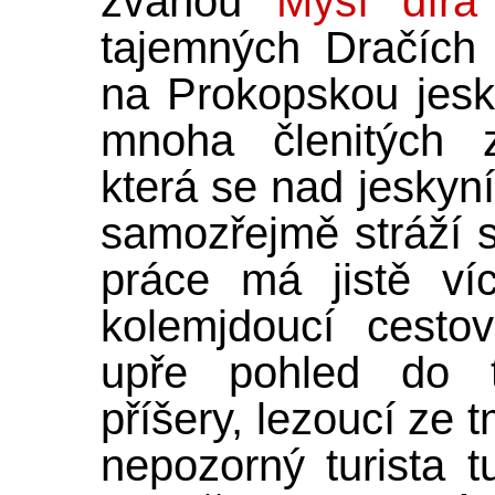
zvanou
Myší díra
tajemných Dračích 
na Prokopskou jesk
mnoha členitých 
která se nad jeskyní
samozřejmě stráží 
práce má jistě ví
kolemjdoucí cesto
upře pohled do t
příšery, lezoucí ze 
nepozorný turista t