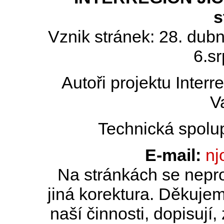
s
Vznik stránek: 28. dub
6.s
Autoři projektu Inter
V
Technická spolu
E-mail:
nj
Na stránkách se nepro
jiná korektura. Děkujem
naší činnosti, dopisují,