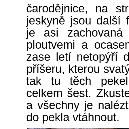
čarodějnice, na s
jeskyně jsou další f
je asi zachovaná 
ploutvemi a ocase
zase letí netopýří
příšeru, kterou svat
tak tu těch pekel
celkem šest. Zkuste
a všechny je nalézt
do pekla vtáhnout.