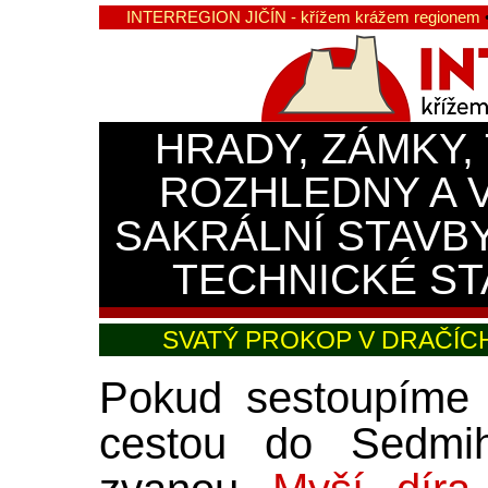
INTERREGION JIČÍN - křížem krážem regionem
HRADY, ZÁMKY,
ROZHLEDNY A 
SAKRÁLNÍ STAVB
TECHNICKÉ ST
SVATÝ PROKOP V DRAČÍC
Pokud sestoupím
cestou do Sedmih