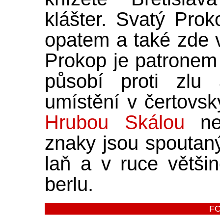
klášter. Svatý Pro
opatem a také zde 
Prokop je patronem 
působí proti zlu
umístění v čertovs
Hrubou Skálou
nen
znaky jsou spoutaný 
laň a v ruce většin
berlu.
F