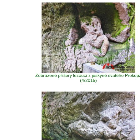
Zobrazené příšery lezoucí z jeskyně svatého Prokop
(4/2015)