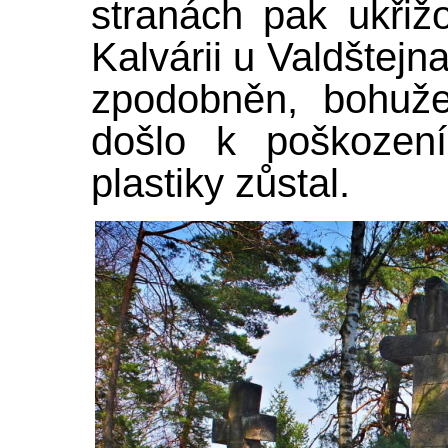
stranách pak ukřižo
Kalvárii u Valdštejna
zpodobněn, bohuž
došlo k poškození
plastiky zůstal.