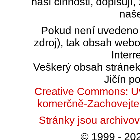
naší činnosti, dopisují,
naše
Pokud není uvedeno j
zdroj), tak obsah web
Interr
Veškerý obsah stránek 
Jičín po
Creative Commons: Uv
komerčně-Zachovejte 
Stránky jsou archiv
© 1999 - 202