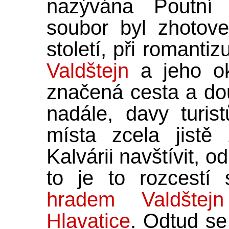
nazývána Poutní 
soubor byl zhotov
století, při romanti
Valdštejn
a jeho ok
značená cesta a do
nadále, davy turis
místa zcela jistě
Kalvárii navštívit, o
to je to rozcestí
hradem Valdštejn
Hlavatice
. Odtud se