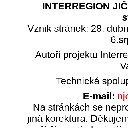
INTERREGION JIČÍN
s
Vznik stránek: 28. dub
6.s
Autoři projektu Inter
V
Technická spolu
E-mail:
nj
Na stránkách se nepro
jiná korektura. Děkujem