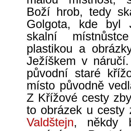
Boží hrob, tedy sk
Golgota, kde byl 
skalní místnůst
plastikou a obráz
Ježíškem v náručí.
původní staré kříž
místo původně vedl
Z Křížové cesty zby
to obrázek u cesty
Valdštejn
, někdy 