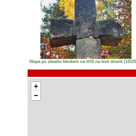
Stopa po zásahu bleskem na kříži na levé straně (10/2
+
−