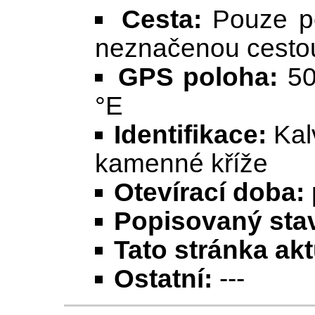
Cesta:
Pouze pě
neznačenou cestou
GPS poloha:
50
°E
Identifikace:
Kalv
kamenné kříže
Otevírací doba:
Popisovaný stav
Tato stránka ak
Ostatní:
---