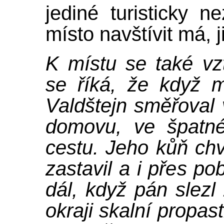
jediné turisticky 
místo navštívit má, j
K místu se také vz
se říká, že když m
Valdštejn směřoval
domovu, ve špatné
cestu. Jeho kůň chví
zastavil a i přes po
dál, když pán slezl z
okraji skalní propas