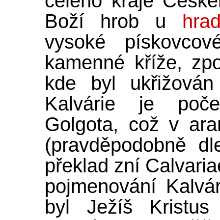
celého kraje Českéh
Boží hrob u
hra
vysoké pískovcov
kamenné kříže, zpo
kde byl ukřižován
Kalvárie je poč
Golgota, což v ar
(pravděpodobně dle
překlad zní Calvaria
pojmenování Kalvár
byl Ježíš Kristu