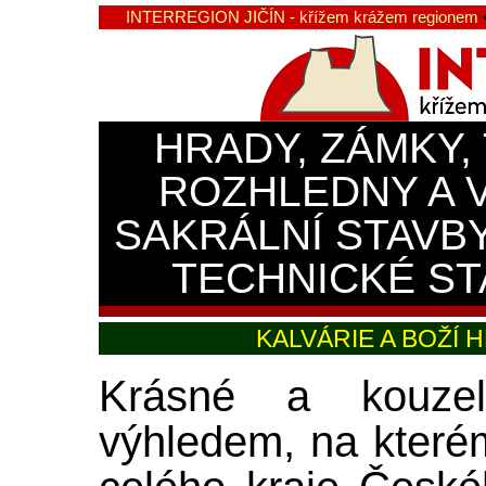
INTERREGION JIČÍN - křížem krážem regionem
HRADY, ZÁMKY,
ROZHLEDNY A 
SAKRÁLNÍ STAVB
TECHNICKÉ ST
KALVÁRIE A BOŽÍ
Krásné a kouze
výhledem, na které