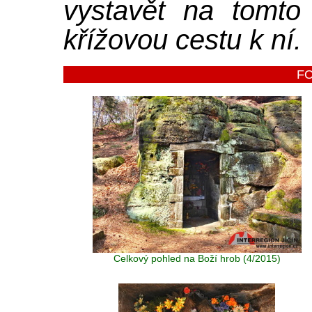
vystavět na tomto 
křížovou cestu k ní.
F
Celkový pohled na Boží hrob (4/2015)