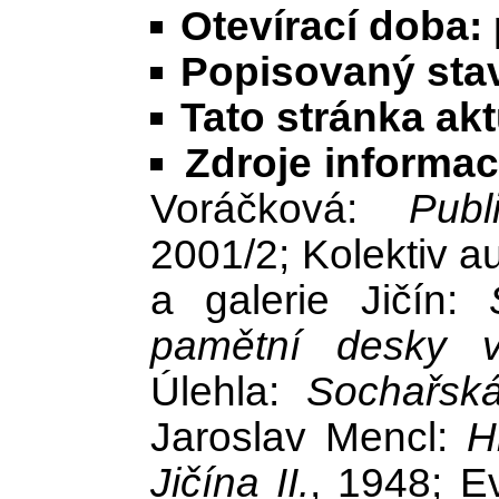
Otevírací doba:
Popisovaný stav
Tato stránka ak
Zdroje informac
Voráčková:
Publ
2001/2; Kolektiv 
a galerie Jičín:
pamětní desky v
Úlehla:
Sochařská
Jaroslav Mencl:
H
Jičína II.
, 1948; E