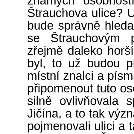
známých osobnost
Štrauchova ulice? Ul
bude správně hledat
se Štrauchovým 
zřejmě daleko horš
byl, to už budou 
místní znalci a písm
připomenout tuto oso
silně ovlivňovala s
Jičína, a to tak výz
pojmenovali ulici a 