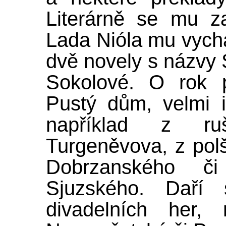
Literárně se mu za
Lada Nióla mu vych
dvě novely s názvy 
Sokolové. O rok p
Pustý dům, velmi i
například z ru
Turgeněvova, z polš
Dobrzanského 
Sjuzského. Daří
divadelních her,