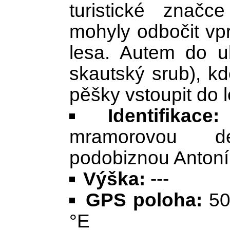
turistické znač
mohyly odbočit vp
lesa. Autem do u
skautský srub), k
pěšky vstoupit do 
Identifikace:
mramorovou d
podobiznou Antoní
Výška:
---
GPS poloha:
50
°E