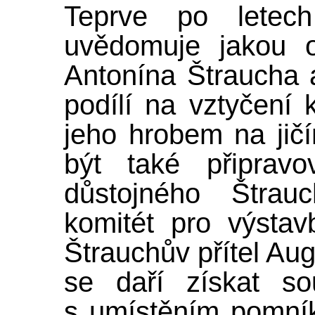
Teprve po letech 
uvědomuje jakou 
Antonína Štraucha a
podílí na vztyčení
jeho hrobem na jič
být také připrav
důstojného Štrau
komitét pro výsta
Štrauchův přítel Au
se daří získat so
s umístěním pomní