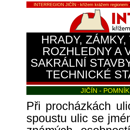
INTERREGION JIČÍN - křížem krážem regionem
HRADY, ZÁMKY,
ROZHLEDNY A 
SAKRÁLNÍ STAVB
TECHNICKÉ ST
JIČÍN - POMN
Při procházkách ul
spoustu ulic se jm