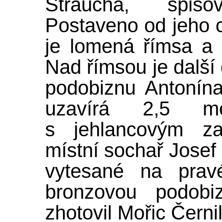
Štraucha, spiso
Postaveno od jeho c
je lomená římsa a 
Nad římsou je další 
podobiznu Antonín
uzavírá 2,5 me
s jehlancovým za
místní sochař Josef 
vytesané na pravé
bronzovou podobi
zhotovil Mořic Černil