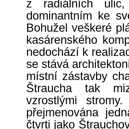
z radiálních uli
dominantním ke sv
Bohužel veškeré plá
kasárenského komp
nedochází k realiza
se stává architekton
místní zástavby ch
Štraucha tak mi
vzrostlými stromy
přejmenována jedn
čtvrti jako Štrauch