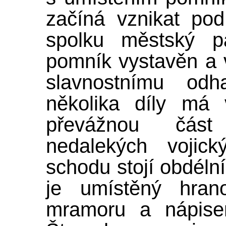
začíná vznikat po
spolku městský p
pomník vystavěn a 
slavnostnímu odh
několika díly má
převážnou čás
nedalekých vojic
schodu stojí obdél
je umístěný hran
mramoru a nápise