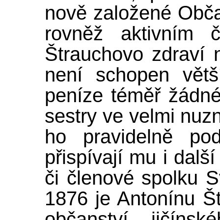
nově založené Obča
rovněž aktivním 
Štrauchovo zdraví n
není schopen větší
peníze téměř žádné
sestry ve velmi nu
ho pravidelně pod
přispívají mu i další
či členové spolku 
1876 je Antonínu Š
občanství jičíns