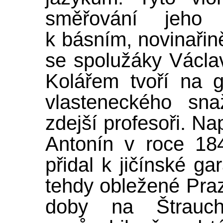
směřování jeho ž
k básním, novinařin
se spolužáky Václ
Kolářem tvoří na 
vlasteneckého sna
zdejší profesoři. Nap
Antonín v roce 18
přidal k jičínské g
tehdy obležené Praze
doby na Štraucha