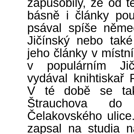
zapůsobily, že od 
básně i články po
psával spíše něm
Jičínský nebo tak
jeho články v místn
v populárním Jič
vydával knihtiskař 
V té době se tak
Štrauchova do
Čelakovského ulice
zapsal na studia na