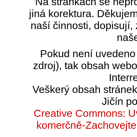
Na stránkách se nepro
jiná korektura. Děkujem
naší činnosti, dopisují,
naše
Pokud není uvedeno j
zdroj), tak obsah web
Interr
Veškerý obsah stránek 
Jičín po
Creative Commons: Uv
komerčně-Zachovejte 