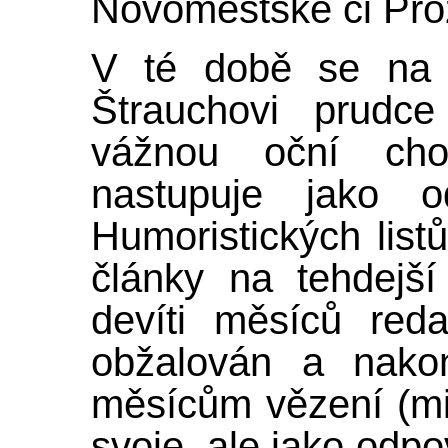
Novoměstské či Proz
V té době se na p
Štrauchovi prudce
vážnou oční ch
nastupuje jako o
Humoristických lis
články na tehdejš
devíti měsíců reda
obžalován a nako
měsícům vězení (m
svoje, ale jako odp