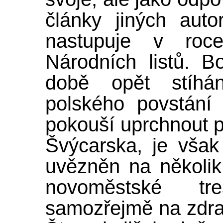
články jiných auto
nastupuje v roc
Národních listů. B
době opět stíhá
polského povstání
pokouší uprchnout 
Švýcarska, je však
uvězněn na několik
novoměstské tr
samozřejmě na zdrav