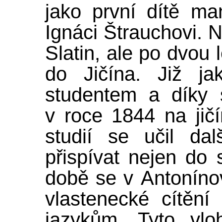
jako první dítě m
Ignáci Štrauchovi. N
Slatin, ale po dvou 
do Jičína. Již ja
studentem a díky 
v roce 1844 na jič
studií se učil da
přispívat nejen do 
době se v Antonínov
vlastenecké cítěn
jazykům. Tyto vlo