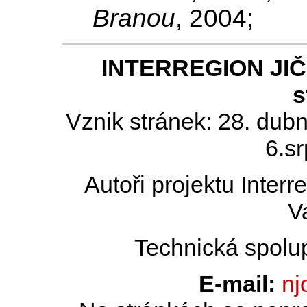
Branou
, 2004;
INTERREGION JIČÍN
s
Vznik stránek: 28. dub
6.s
Autoři projektu Inter
V
Technická spolu
E-mail:
nj