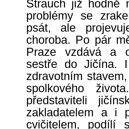
Štrauch již hodně 
problémy se zrak
psát, ale projevu
choroba. Po pár mě
Praze vzdává a od
sestře do Jičína.
zdravotním stavem,
spolkového život
představiteli jičí
zakladatelem a i 
cvičitelem, podílí