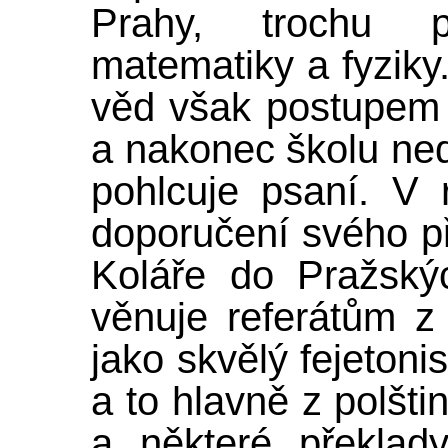
Prahy, trochu p
matematiky a fyziky.
věd však postupem
a nakonec školu ned
pohlcuje psaní. V
doporučení svého př
Koláře do Pražský
věnuje referátům z
jako skvělý fejetoni
a to hlavně z polštin
a některé překlad