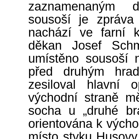
zaznamenaným d
sousoší je zpráva
nachází ve farní k
děkan Josef Schm
umístěno sousoší 
před druhým hrad
zesiloval hlavní 
východní straně mě
socha u „druhé brá
orientována k vých
místo styku Husovy 