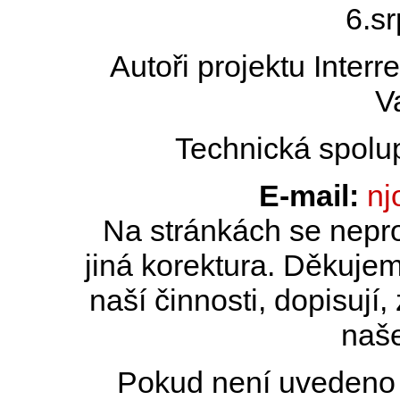
6.s
Autoři projektu Inter
V
Technická spolu
E-mail:
nj
Na stránkách se nepro
jiná korektura. Děkujem
naší činnosti, dopisují,
naše
Pokud není uvedeno j