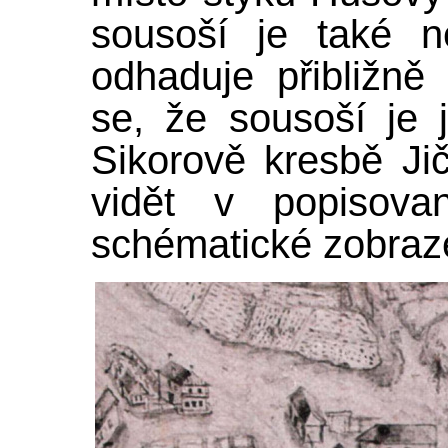
sousoší je také n
odhaduje přibližně
se, že sousoší je
Sikorově kresbě Ji
vidět v popisova
schématické zobraz