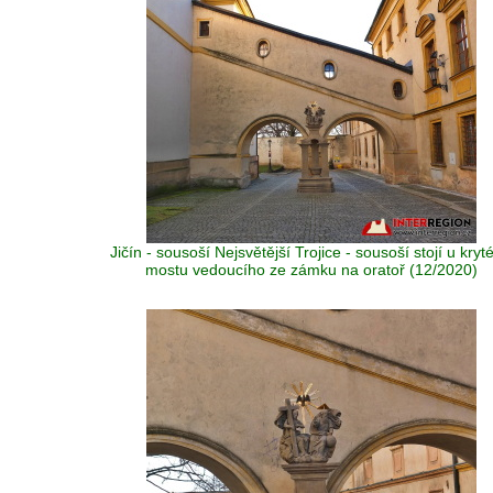
Jičín - sousoší Nejsvětější Trojice - sousoší stojí u kryt
mostu vedoucího ze zámku na oratoř (12/2020)