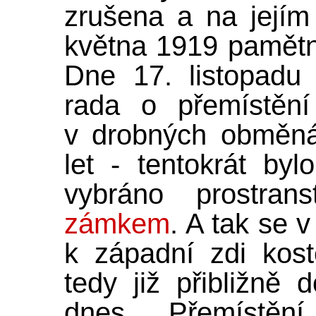
zrušena a na jejím
května 1919 pamětní
Dne 17. listopadu
rada o přemístění
v drobných obměná
let - tentokrát byl
vybráno prostra
zámkem
. A tak se 
k západní zdi kost
tedy již přibližně
dnes. Přemístěn