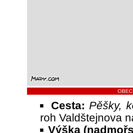
OBEC
Cesta:
Pěšky, k
roh Valdštejnova 
Výška (nadmořs