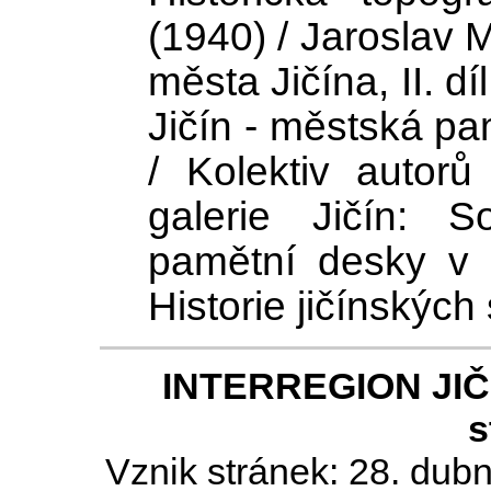
(1940) / Jaroslav M
města Jičína, II. d
Jičín - městská p
/ Kolektiv autor
galerie Jičín: 
pamětní desky v J
Historie jičínských
INTERREGION JIČÍN
s
Vznik stránek: 28. dub