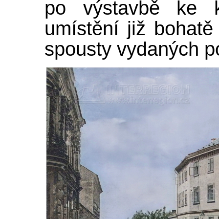
po výstavbě ke k
umístění již bohatě
spousty vydaných p