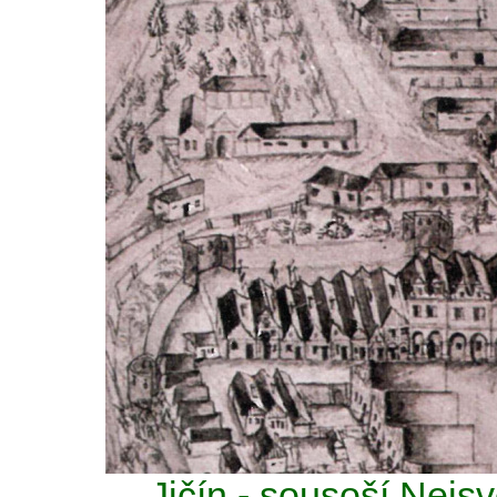
Jičín - sousoší Nejsv