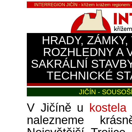
INTERREGION JIČÍN - křížem krážem regionem
HRADY, ZÁMKY,
ROZHLEDNY A 
SAKRÁLNÍ STAVB
TECHNICKÉ ST
JIČÍN - SOUSOŠ
V Jičíně u
kostela
nalezneme krásn