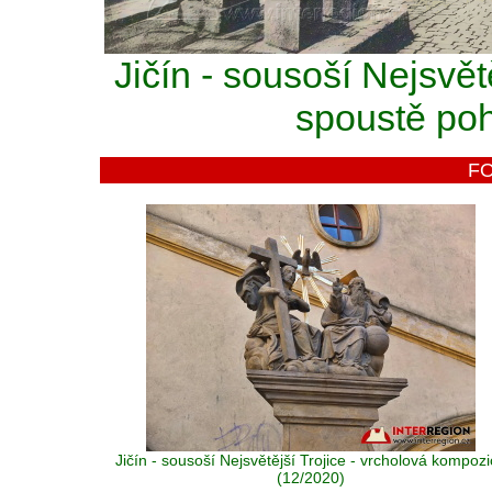
Jičín - sousoší Nejsvět
spoustě pohl
F
Jičín - sousoší Nejsvětější Trojice - vrcholová kompoz
(12/2020)