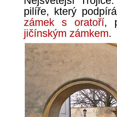
Nejsvětější Trojic
pilíře, který podpí
zámek s oratoří
, 
jičínským zámkem
.