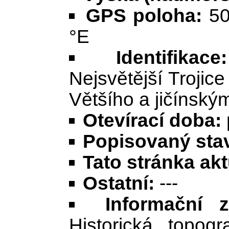
GPS poloha:
50
°E
Identifikace:
Nejsvětější Trojic
Většího a jičínsk
Otevírací doba:
Popisovaný stav
Tato stránka ak
Ostatní:
---
Informační z
Historická topogr