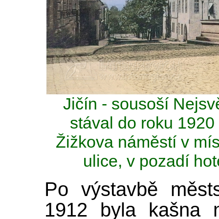
Jičín - sousoší Nejsvě
stával do roku 1920
Žižkova náměstí v mís
ulice, v pozadí ho
Po výstavbě měst
1912 byla kašna n