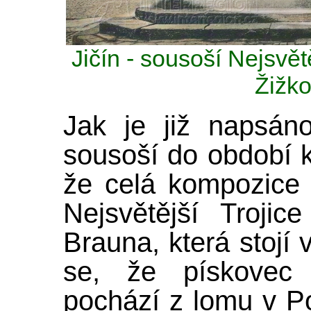
Jičín - sousoší Nejsvět
Žižk
Jak je již napsán
sousoší do období 
že celá kompozice
Nejsvětější Troji
Brauna, která stojí
se, že pískovec 
pochází z lomu v P