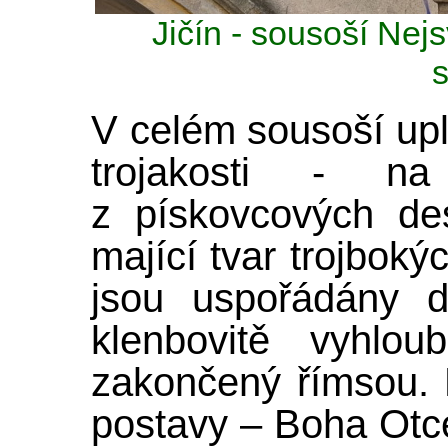
Jičín - sousoší Nejs
V celém sousoší upl
trojakosti - n
z pískovcových des
mající tvar trojbokýc
jsou uspořádány d
klenbovitě vyhlou
zakončený římsou. 
postavy – Boha Otce,