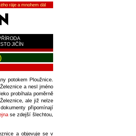
ého ráje a mnohem dál
PŘÍRODA
STO JIČÍN
)
any potokem Ploužnice.
 Železnice a nesl jméno
leko probíhala poměrně
eleznice, ale již nelze
 dokumenty připomínají
ejna
se zdejší šlechtou,
znice a objevuje se v