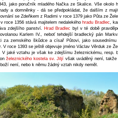
43, jako poručník mladého Načka ze Skalice. Vše okolo hi
hady a domněnky - dá se předpokládat, že dalším z maji
rovnání se Zdeňkem z Radimi v roce 1379 jako Půta ze Žele
e v roce 1356 stává majitelem nedalekého
hradu Bradlec
, k
áva zdejšího panství.
Hrad Bradlec
byl v té době pravdě
povolanou Karlem IV., neboť tehdejší bradlecký pán Markv
sti za zemského škůdce a císař Půtovi, jako sousednímu
. V roce 1393 se ještě objevuje jméno Václav Věrduk ze Že
a. V jaké vztahu je však ke zdejšímu železnickému, resp. 
ron
železnického kostela sv. Jiljí
však uváděný není, takže 
 zboží není, nebo k němu žádný vztah nikdy neměl.