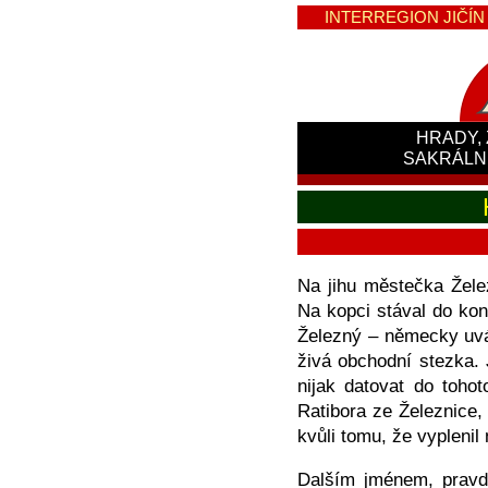
INTERREGION JIČÍN -
HRADY, 
SAKRÁLN
Na jihu městečka Žele
Na kopci stával do kon
Železný – německy uvá
živá obchodní stezka. 
nijak datovat do toho
Ratibora ze Železnice,
kvůli tomu, že vyplenil 
Dalším jménem, pravd