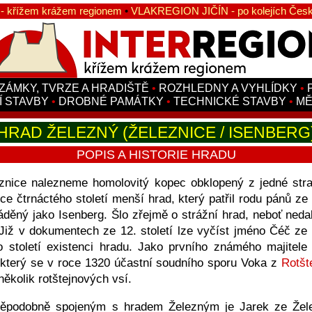
 křížem krážem regionem
•
VLAKREGION JIČÍN - po kolejích Česk
ZÁMKY, TVRZE A HRADIŠTĚ
•
ROZHLEDNY A VYHLÍDKY
•
Í STAVBY
•
DROBNÉ PAMÁTKY
•
TECHNICKÉ STAVBY
•
MĚ
HRAD ŽELEZNÝ (ŽELEZNICE / ISENBERG
POPIS A HISTORIE HRADU
znice nalezneme homolovitý kopec obklopený z jedné str
ce čtrnáctého století menší hrad, který patřil rodu pánů ze
děný jako Isenberg. Šlo zřejmě o strážní hrad, neboť neda
Již v dokumentech ze 12. století lze vyčíst jméno Čéč ze Ž
to století existenci hradu. Jako prvního známého majitele
 který se v roce 1320 účastní soudního sporu Voka z
Rotšt
několik rotštejnových vsí.
ěpodobně spojeným s hradem Železným je Jarek ze Žele