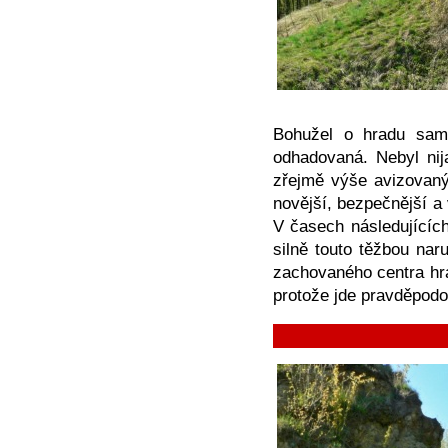
Bohužel o hradu sam
odhadovaná. Nebyl nij
zřejmě výše avizovaný
novější, bezpečnější a
V časech následujících
silně touto těžbou nar
zachovaného centra hra
protože jde pravděpodo