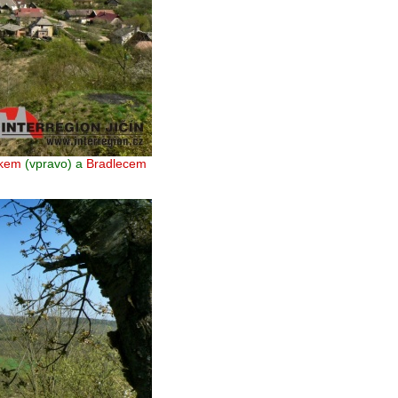
kem
(vpravo) a
Bradlecem