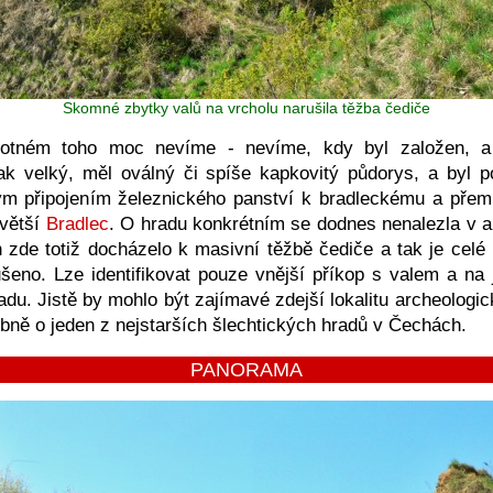
Skomné zbytky valů na vrcholu narušila těžba čediče
otném toho moc nevíme - nevíme, kdy byl založen, a 
ak velký, měl oválný či spíše kapkovitý půdorys, a byl po
m připojením železnického panství k bradleckému a přem
 větší
Bradlec
. O hradu konkrétním se dodnes nenalezla v 
 zde totiž docházelo k masivní těžbě čediče a tak je celé 
ušeno. Lze identifikovat pouze vnější příkop s valem a na 
du. Jistě by mohlo být zajímavé zdejší lokalitu archeologic
bně o jeden z nejstarších šlechtických hradů v Čechách.
PANORAMA