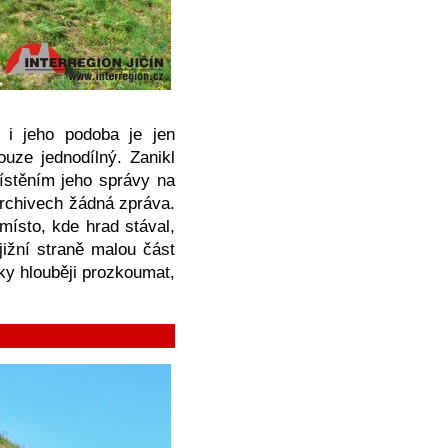
i jeho podoba je jen
uze jednodílný. Zanikl
ístěním jeho správy na
archivech žádná zpráva.
místo, kde hrad stával,
jižní straně malou část
ky hlouběji prozkoumat,