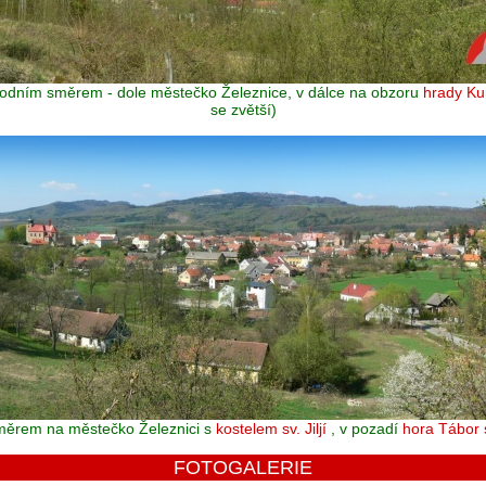
hodním směrem - dole městečko Železnice, v dálce na obzoru
hrady K
se zvětší)
směrem na městečko Železnici s
kostelem sv. Jiljí
, v pozadí
hora Tábor 
FOTOGALERIE