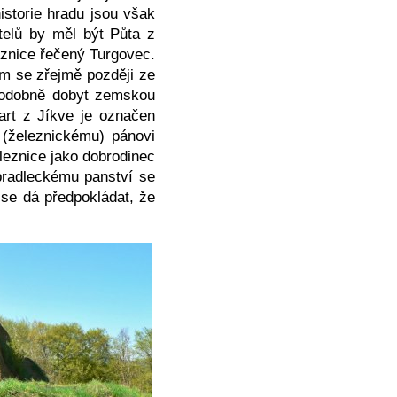
storie hradu jsou však
telů by měl být Půta z
znice řečený Turgovec.
am se zřejmě později ze
podobně dobyt zemskou
art z Jíkve je označen
 (železnickému) pánovi
leznice jako dobrodinec
bradleckému panství se
se dá předpokládat, že