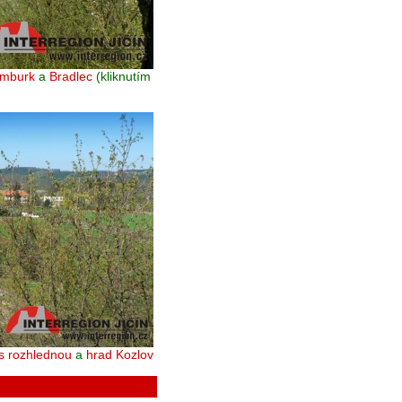
umburk
a
Bradlec
(kliknutím
s rozhlednou
a
hrad Kozlov