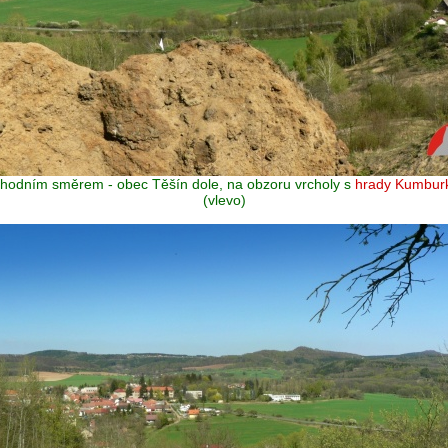
chodním směrem - obec Těšín dole, na obzoru vrcholy s
hrady Kumbur
(vlevo)