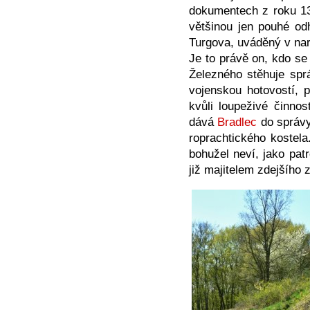
dokumentech z roku 13
většinou jen pouhé od
Turgova, uváděný v na
Je to právě on, kdo s
Železného stěhuje spr
vojenskou hotovostí, 
kvůli loupeživé činno
dává
Bradlec
do správy
roprachtického kostel
bohužel neví, jako pat
již majitelem zdejšího