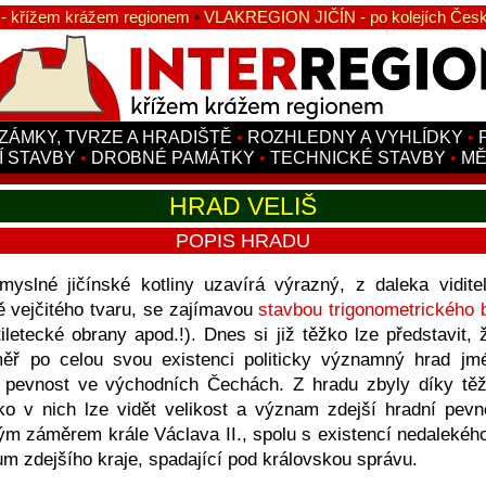
 křížem krážem regionem
•
VLAKREGION JIČÍN - po kolejích Česk
ZÁMKY, TVRZE A HRADIŠTĚ
•
ROZHLEDNY A VYHLÍDKY
•
Í STAVBY
•
DROBNÉ PAMÁTKY
•
TECHNICKÉ STAVBY
•
MĚ
HRAD VELIŠ
POPIS HRADU
myslné jičínské kotliny uzavírá výrazný, z daleka vidit
 vejčitého tvaru, se zajímavou
stavbou trigonometrického 
tiletecké obrany apod.!). Dnes si již těžko lze představit
ěř po celou svou existenci politicky významný hrad jmé
 pevnost ve východních Čechách. Z hradu zbyly díky tě
ko v nich lze vidět velikost a význam zdejší hradní pevn
ým záměrem krále Václava II., spolu s existencí nedaleké
 zdejšího kraje, spadající pod královskou správu.