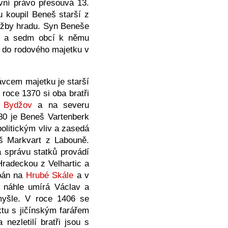
vní právo přesouvá 13.
 koupil Beneš starší z
ržby hradu. Syn Beneše
čín a sedm obcí k němu
e) do rodového majetku v
vcem majetku je starší
roce 1370 si oba bratři
á
Bydžov
a na severu
80 je Beneš Vartenberk
litickým vliv a zasedá
iš Markvart z Labouně.
a správu statků provádí
Hradeckou z Velhartic a
 pán na
Hrubé Skále
a v
 náhle umírá Václav a
myšle. V roce 1406 se
ktu s jičínským farářem
ezletilí bratři jsou s