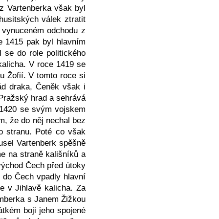
 z Vartenberka však byl
usitských válek ztratit
vě vynuceném odchodu z
e 1415 pak byl hlavním
 se do role politického
kalicha. V roce 1419 se
 Žofií. V tomto roce si
ád draka, Čeněk však i
 Pražský hrad a sehrává
e 1420 se svým vojskem
m, že do něj nechal bez
o stranu. Poté co však
usel Vartenberk spěšně
e na straně kališníků a
ovýchod Čech před útoky
e do Čech vpadly hlavní
e v Jihlavě kalicha. Za
temberka s Janem Žižkou
rátkém boji jeho spojené