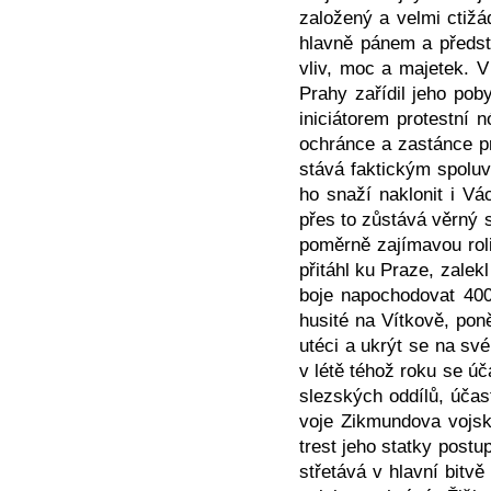
založený a velmi ctižá
hlavně pánem a předsta
vliv, moc a majetek. 
Prahy zařídil jeho po
iniciátorem protestní 
ochránce a zastánce pr
stává faktickým spoluv
ho snaží naklonit i V
přes to zůstává věrný 
poměrně zajímavou rol
přitáhl ku Praze, zale
boje napochodovat 400
husité na Vítkově, po
utéci a ukrýt se na sv
v létě téhož roku se ú
slezských oddílů, účas
voje Zikmundova vojska
trest jeho statky post
střetává v hlavní bitvě