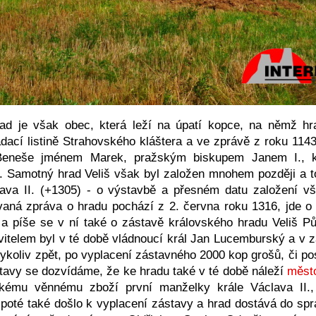
d je však obec, která leží na úpatí kopce, na němž hra
dací listině Strahovského kláštera a ve zprávě z roku 1143
Beneše jménem Marek, pražským biskupem Janem I., kte
. Samotný hrad Veliš však byl založen mnohem později a to
lava II. (+1305) - o výstavbě a přesném datu založení vša
aná zpráva o hradu pochází z 2. června roku 1316, jde 
é a píše se v ní také o zástavě královského hradu Veliš Půt
avitelem byl v té době vládnoucí král Jan Lucemburský a v 
dykoliv zpět, po vyplacení zástavného 2000 kop grošů, či p
tavy se dozvídáme, že ke hradu také v té době náleží
město
nskému věnnému zboží první manželky krále Václava II.,
poté také došlo k vyplacení zástavy a hrad dostává do spr