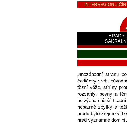
INTERREGION JIČÍN -
HRADY, 
SAKRÁLN
Jihozápadní stranu po
čedičový vrch, původně
těžní věže, střílny pro
rozsáhlý, pevný a tém
nejvýznamnější hradní
nepatrné zbytky a těž
hradu bylo zřejmě velk
hrad významné dominium