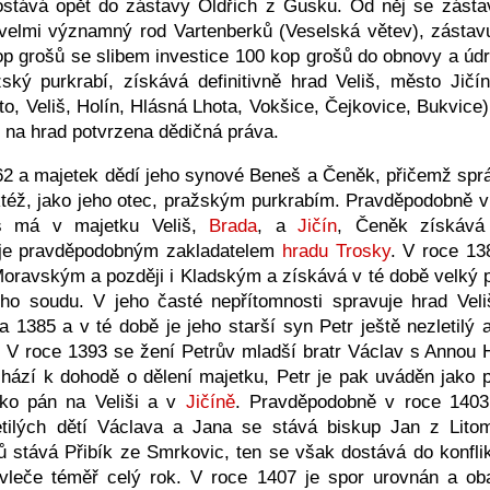
dostává opět do zástavy Oldřich z Gusku. Od něj se zásta
velmi významný rod Vartenberků (Veselská větev), zástavu
op grošů se slibem investice 100 kop grošů do obnovy a úd
ský purkrabí, získává definitivně hrad Veliš, město Ji
to, Veliš, Holín, Hlásná Lhota, Vokšice, Čejkovice, Bukvic
 na hrad potvrzena dědičná práva.
62 a majetek dědí jeho synové Beneš a Čeněk, přičemž sprá
ktéž, jako jeho otec, pražským purkrabím. Pravděpodobně v 
š má v majetku Veliš,
Brada
, a
Jičín
, Čeněk získáv
 je pravděpodobným zakladatelem
hradu Trosky
. V roce 13
ravským a později i Kladským a získává v té době velký po
o soudu. V jeho časté nepřítomnosti spravuje hrad Vel
 1385 a v té době je jeho starší syn Petr ještě nezletilý 
i. V roce 1393 se žení Petrův mladší bratr Václav s Annou 
hází k dohodě o dělení majetku, Petr je pak uváděn jako
ako pán na Veliši a v
Jičíně
. Pravděpodobně v roce 1403
etilých dětí Václava a Jana se stává biskup Jan z Lito
 stává Přibík ze Smrkovic, ten se však dostává do konfli
leče téměř celý rok. V roce 1407 je spor urovnán a oba n