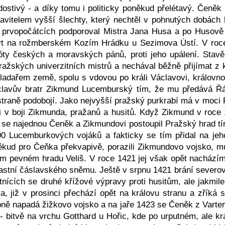
dostivý - a díky tomu i politicky poněkud přelétavý. Čeněk
vitelem vyšší šlechty, který nechtěl v pohnutých dobách h
V prvopočátcích podporoval Mistra Jana Husa a po Huso
byt na rožmberském Kozím Hrádku u Sezimova Ústí. V roc
nóty českých a moravských pánů, proti jeho upálení. Stavěl
ažských univerzitních mistrů a nechával běžně přijímat z 
ladařem země, spolu s vdovou po králi Václavovi, královnou
áclavův bratr Zikmund Lucemburský tím, že mu předává Ř
straně podobojí. Jako nejvyšší pražský purkrabí má v moci
i v boji Zikmunda, pražanů a husitů. Když Zikmund v roc
kl se najednou Čeněk a Zikmundovi postoupil Pražský hrad tí
0 Lucemburkových vojáků a fakticky se tím přidal na jeh
někud pro Čeňka překvapivě, porazili Zikmundovo vojsko, m
ém pevném hradu Veliš. V roce 1421 jej však opět nacházím
častní čáslavského sněmu. Ještě v srpnu 1421 brání sever
tnících se druhé křížové výpravy proti husitům, ale jakmil
, již v prosinci přechází opět na královu stranu a zříká s
upně napadá žižkovo vojsko a na jaře 1423 se Čeněk z Var
 - bitvě na vrchu Gotthard u Hořic, kde po urputném, ale k