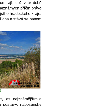
umírají, což v té době
 neznámých příčin právo
jšího hradeckého kraje.
dřicha a stává se pánem
)
byl asi nejznámějším a
é postavy, nábožensky