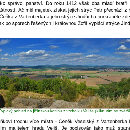
ko správci panství. Do roku 1412 však oba mladí bratři 
štností. Ač měl majetek získat jejich strýc Petr přechází z
 Čeňka z Vartenberka a jeho strýce Jindřicha purkraběte zde
k po sporech řešených i královnou Žofií vyplácí strýce Jin
Typický pohled na jičínskou kotlinu z vrcholku Veliše (kliknutím se zvětší
ňkovi trochu více místa - Čeněk Veselský z Vartenberka 
ším majitelem hradu Veliš. Je popisován jako muž statn