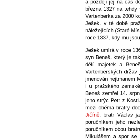
a později jej na čas 
března 1327 na tehdy 
Vartenberka za 2000 k
Ješek, v té době praž
náležejících (Staré Mís
roce 1337, kdy mu jsou
Ješek umírá v roce 13
syn Beneš, který je ta
dělí majetek a Bene
Vartenberských držav
jmenován hejtmanem Mo
i u pražského zemskéh
Beneš zemřel 14. srpna
jeho strýc Petr z Kost
mezi oběma bratry doc
Jičíně
, bratr Václav j
poručníkem jeho nezl
poručníkem obou bratrů
Mikulášem a spor se v