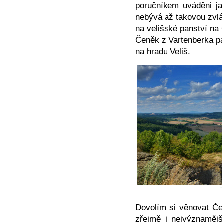
poručníkem uváděni ja
nebývá až takovou zvlá
na velišské panství na
Čeněk z Vartenberka pa
na hradu Veliš.
Dovolím si věnovat Če
zřejmě i nejvýznaměj