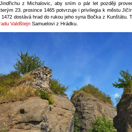
indřichu z Michalovic, aby sním o pár let později prove
erým 23. prosince 1465 potvrzuje i privilegia k městu Jičín
 1472 dostává hrad do rukou jeho syna Bočka z Kunštátu. T
radu Valdštejn
Samuelovi z Hrádku.