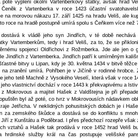
a poté vyplení okolní Vartenberkovy statky, avšak hrad Ve
e Čeněk z Vartenberka v roce 1423 účastní svatohave
e na morovou nákazu 17. září 1425 na hradu Veliš, ale kup
to roce na hradě postupně umírá spolu s Čeňkem více než 70
dostává k vládě jeho syn Jindřich, v té době nechává 
tky Vartemberkům, tedy i hrad Veliš, za to, že se přikloni
ěrnému spojenci Oldřichovi z Rožmberka. Jde ale jen o g
le Jindřich z Vartemberka. Jindřich patří k umírněným kališ
ešťastné bitvy u Lipan, kdy je 30. května 1434 v bitvě těžc
4, na zranění umírá. Pohřben je v Jičíně v rodinné hrobce. 
e jeho tetě Machně z Vysokého Veselí, která však v roce 1
 jeho vlastnictví dochází v roce 1443 k překvapivému a lsti
z Mokrovous a majitel Hašek z Valdštejna je při přepade
opuštěn byl až poté, co tvrz v Mokrovousích nádavkem obl
raje Jetřicha. V neklidných pohusitských dobách je i Haše
šen za zemského škůdce a dostává se do konfliktu s mn
i Jiří z Kunštátu a Poděbrad. I přes předchozí rozepře vša
ých vztahů a Hašek tak prodává v roce 1452 hrad Veliš bu
 hrdinské služby král na čas postupuje velišské pans