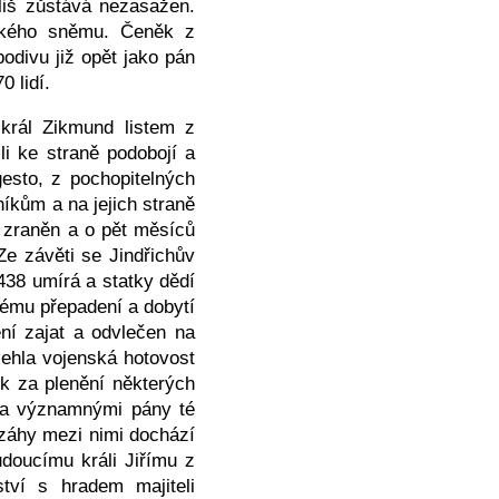
liš zůstává nezasažen.
lského sněmu. Čeněk z
odivu již opět jako pán
 lidí.
král Zikmund listem z
li ke straně podobojí a
esto, z pochopitelných
níkům a na jejich straně
e zraněn a o pět měsíců
Ze závěti se Jindřichův
438 umírá a statky dědí
vému přepadení a dobytí
ní zajat a odvlečen na
ehla vojenská hotovost
k za plenění některých
oha významnými pány té
k záhy mezi nimi dochází
doucímu králi Jiřímu z
tví s hradem majiteli