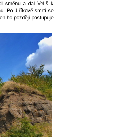
dl směnu a dal Veliš k
u. Po Jiříkově smrti se
en ho později postupuje