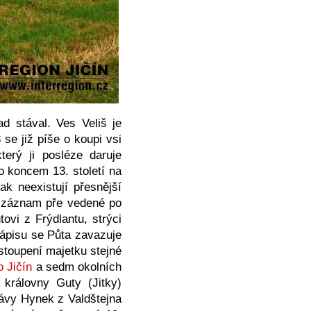
d stával. Ves Veliš je
 se již píše o koupi vsi
rý ji posléze daruje
 koncem 13. století na
k neexistují přesnější
o záznam pře vedené po
ovi z Frýdlantu, strýci
zápisu se Půta zavazuje
ostoupení majetku stejné
 Jičín
a sedm okolních
 královny Guty (Jitky)
ávy Hynek z Valdštejna