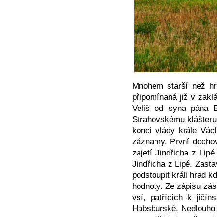
Mnohem starší než hra
připomínaná již v zaklá
Veliš od syna pána 
Strahovskému klášteru
konci vlády krále Vác
záznamy. První dochov
zajetí Jindřicha z Lip
Jindřicha z Lipé. Zast
podstoupit králi hrad k
hodnoty. Ze zápisu zás
vsí, patřících k jičí
Habsburské. Nedlouho 