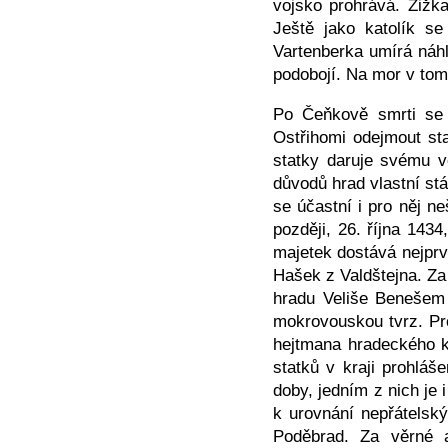
vojsko prohrává. Žižk
Ještě jako katolík s
Vartenberka umírá náhl
podobojí. Na mor v tom
Po Čeňkově smrti se 
Ostřihomi odejmout sta
statky daruje svému v
důvodů hrad vlastní stá
se účastní i pro něj n
později, 26. října 143
majetek dostává nejprv
Hašek z Valdštejna. Za
hradu Veliše Benešem 
mokrovouskou tvrz. Pr
hejtmana hradeckého k
statků v kraji prohlá
doby, jedním z nich je 
k urovnání nepřátelsk
Poděbrad. Za věrné a