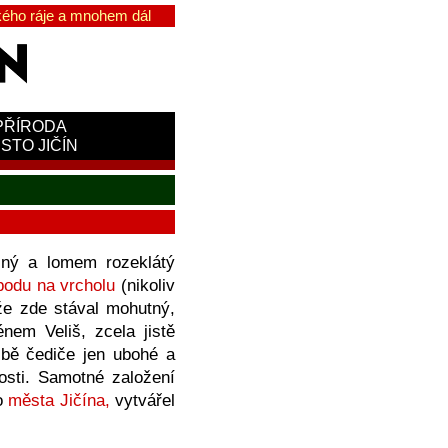
ého ráje a mnohem dál
PŘÍRODA
STO JIČÍN
elný a lomem rozeklátý
bodu na vrcholu
(nikoliv
, že zde stával mohutný,
nem Veliš, zcela jistě
žbě čediče jen ubohé a
osti. Samotné založení
ho
města Jičína,
vytvářel