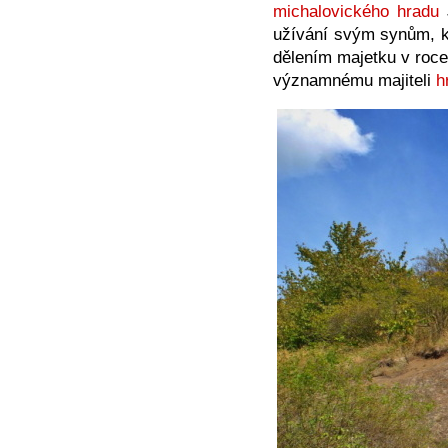
michalovického hradu
J
užívání svým synům, kt
dělením majetku v roce
významnému majiteli
h