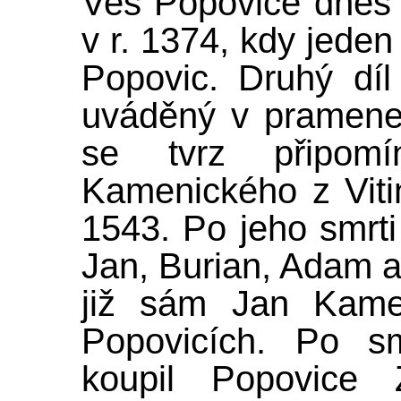
Ves Popovice dnes 
v r. 1374, kdy jeden 
Popovic. Druhý díl
uváděný v pramene
se tvrz připom
Kamenického z Vitin
1543. Po jeho smrti
Jan, Burian, Adam a 
již sám Jan Kamen
Popovicích. Po s
koupil Popovice