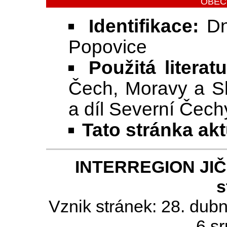
OBEC
Identifikace:
Dne
Popovice
Použitá literat
Čech, Moravy a Sl
a díl Severní Čech
Tato stránka ak
INTERREGION JIČÍN
s
Vznik stránek: 28. dub
6.s