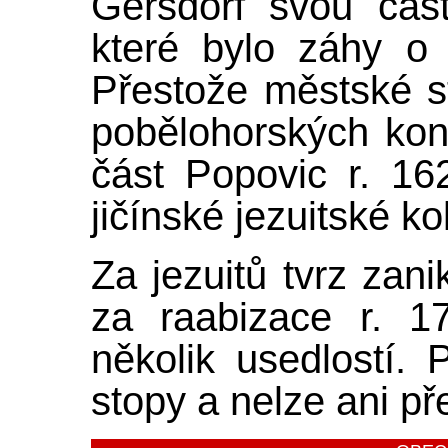
Gersdorf svou čá
které bylo záhy o 
Přestože městské s
pobělohorských konf
část Popovic r. 16
jičínské jezuitské kol
Za jezuitů tvrz zani
za raabizace r. 1
několik usedlostí. 
stopy a nelze ani pře