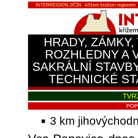
INTERREGION JIČÍN - křížem krážem regionem
HRADY, ZÁMKY,
ROZHLEDNY A 
SAKRÁLNÍ STAVB
TECHNICKÉ ST
TVR
POP
3 km jihovýchodn