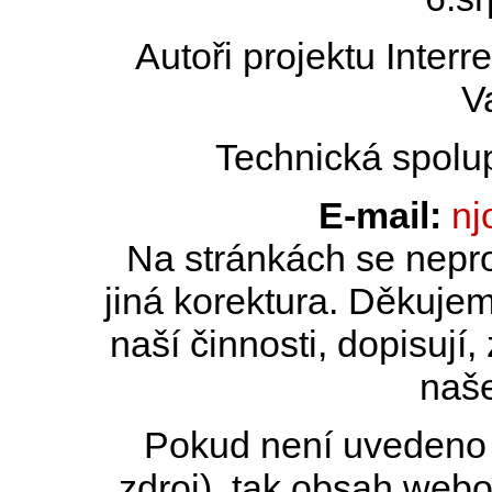
Autoři projektu Inter
V
Technická spolu
E-mail:
nj
Na stránkách se nepro
jiná korektura. Děkujem
naší činnosti, dopisují,
naše
Pokud není uvedeno j
zdroj), tak obsah web