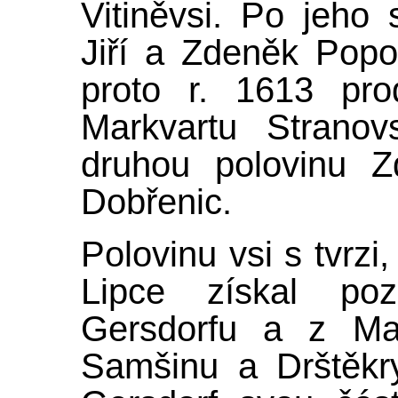
Vitiněvsi. Po jeho 
Jiří a Zdeněk Popo
proto r. 1613 pro
Markvartu Strano
druhou polovinu Z
Dobřenic.
Polovinu vsi s tvrzi
Lipce získal po
Gersdorfu a z Malš
Samšinu a Drštěkr