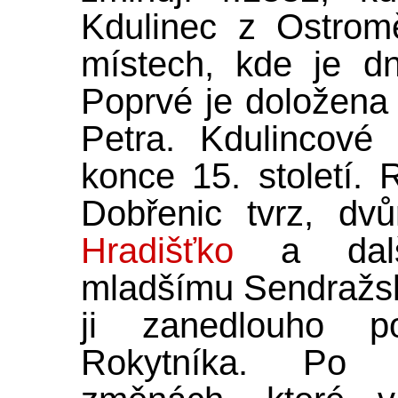
Kdulinec z Ostrom
místech, kde je d
Poprvé je doložena
Petra. Kdulincové
konce 15. století. 
Dobřenic tvrz, dv
Hradišťko
a další
mladšímu Sendražsk
ji zanedlouho p
Rokytníka. Po s