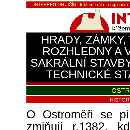
INTERREGION JIČÍN - křížem krážem regionem
HRADY, ZÁMKY,
ROZHLEDNY A 
SAKRÁLNÍ STAVB
TECHNICKÉ ST
OSTR
HISTOR
O Ostroměři se p
zmiňují r.1382, k