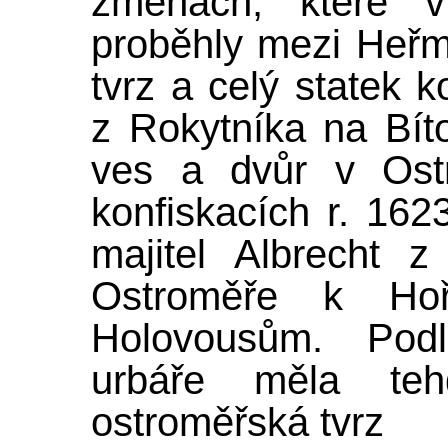
změnách, které 
proběhly mezi Heřm
tvrz a celý statek 
z Rokytníka na Bít
ves a dvůr v Ostr
konfiskacích r. 162
majitel Albrecht z 
Ostroměře k Hoř
Holovousům. Pod
urbáře měla teh
ostroměřská tvrz