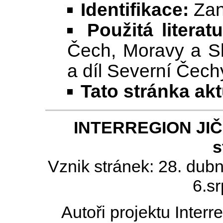
Identifikace:
Zani
Použitá literat
Čech, Moravy a Sl
a díl Severní Čech
Tato stránka ak
INTERREGION JIČÍN
s
Vznik stránek: 28. dub
6.s
Autoři projektu Inter