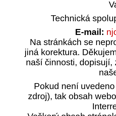
V
Technická spolu
E-mail:
nj
Na stránkách se nepro
jiná korektura. Děkujem
naší činnosti, dopisují,
naše
Pokud není uvedeno j
zdroj), tak obsah web
Interr