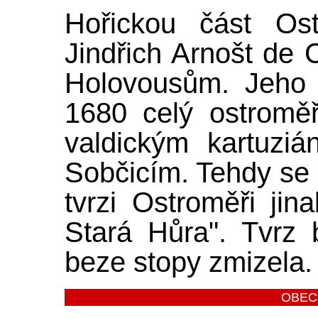
Hořickou část Ost
Jindřich Arnošt de C
Holovousům. Jeho 
1680 celý ostrom
valdickým kartuzián
Sobčicím. Tehdy se 
tvrzi Ostroměři ji
Stará Hůra". Tvrz 
beze stopy zmizela.
OBEC