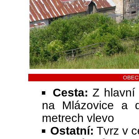
OBEC
Cesta:
Z hlavní 
na Mlázovice a 
metrech vlevo
Ostatní:
Tvrz v c