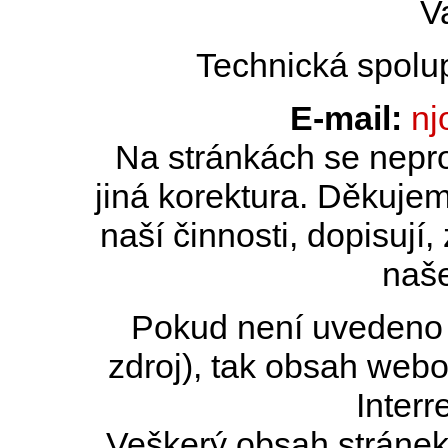
V
Technická spolu
E-mail:
nj
Na stránkách se nepro
jiná korektura. Děkujem
naší činnosti, dopisují,
naše
Pokud není uvedeno j
zdroj), tak obsah web
Interr
Veškerý obsah stránek 