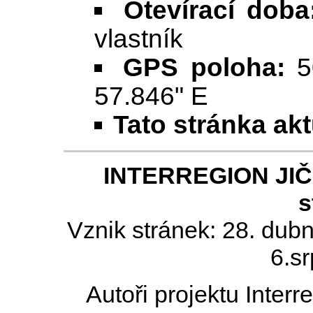
Otevírací doba
vlastník
GPS poloha:
50
57.846" E
Tato stránka ak
INTERREGION JIČÍN
s
Vznik stránek: 28. dub
6.s
Autoři projektu Inter