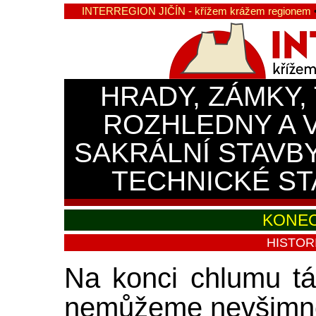
INTERREGION JIČÍN - křížem krážem regionem
HRADY, ZÁMKY,
ROZHLEDNY A 
SAKRÁLNÍ STAVB
TECHNICKÉ ST
KONEC
HISTOR
Na konci chlumu tá
nemůžeme nevšimno