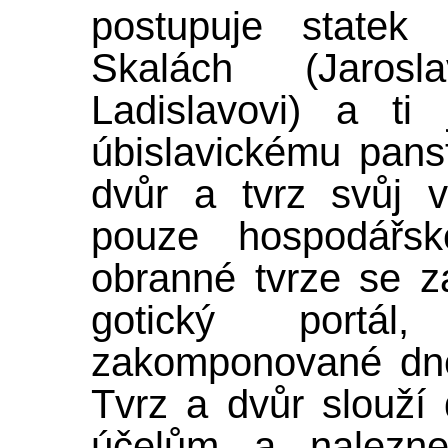
postupuje statek
Skalách (Jarosl
Ladislavovi) a ti
úbislavickému panst
dvůr a tvrz svůj 
pouze hospodářsk
obranné tvrze se z
gotický portá
zakomponované dne
Tvrz a dvůr slouž
účelům a nalezn