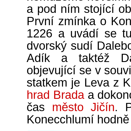
a pod ním stojící ob
První zmínka o Kon
1226 a uvádí se tu
dvorský sudí Dalebo
Adík a taktéž Da
objevující se v sou
statkem je Leva z K
hrad Brada
a dokonc
čas
město Jičín
. 
Konecchlumí hodně s