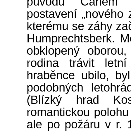
původu Carlem
postavení „nového 
kterému se záhy zač
Humprechtsberk. Mě
obklopený oborou,
rodina trávit le
hraběnce ubilo, by
podobných letohrádk
(Blízký hrad Ko
romantickou polohu 
ale po požáru v r.