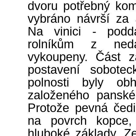
dvoru potřebný komf
vybráno návrší za 
Na vinici - podd
rolníkům z ned
vykoupeny. Část z
postavení sobote
polnosti byly ob
založeného pansk
Protože pevná čedi
na povrch kopce, 
hluboké základy. Ze