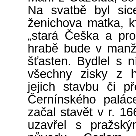
Na svatbě byl sic
ženichova matka, kt
„stará Češka a pro
hrabě bude v manže
šťasten. Bydlel s 
všechny zisky z h
jejich stavbu či 
Černínského palác
začal stavět v r. 1
uzavřel s pražský