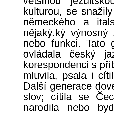
většinou jezuitsk
kulturou, se snažily
německého a ital
nějaký.ký výnosný
nebo funkci. Tato 
ovládala český ja
korespondenci s pří
mluvila, psala i cít
Další generace dove
slov; cítila se Č
narodila nebo by