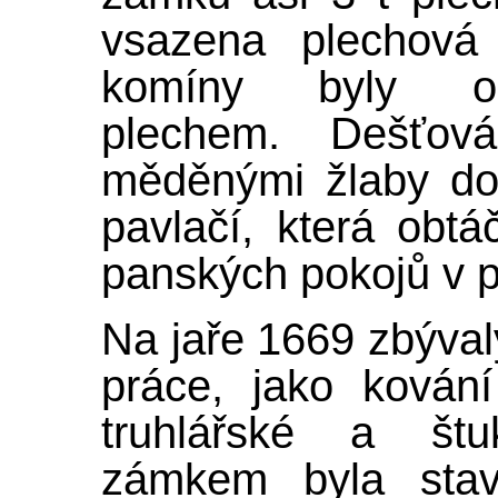
vsazena plechová
komíny byly o
plechem. Dešťov
měděnými žlaby do
pavlačí, která obt
panských pokojů v p
Na jaře 1669 zbýval
práce, jako kován
truhlářské a štu
zámkem byla stav