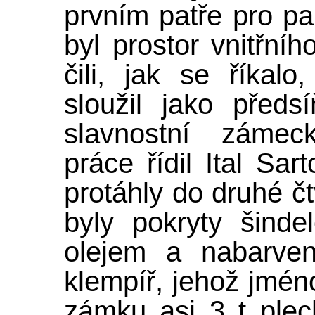
prvním patře pro p
byl prostor vnitřníh
čili, jak se říkalo
sloužil jako předs
slavnostní zámec
práce řídil Ital Sar
protáhly do druhé čt
byly pokryty šinde
olejem a nabarven
klempíř, jehož jmé
zámku asi 3 t plec