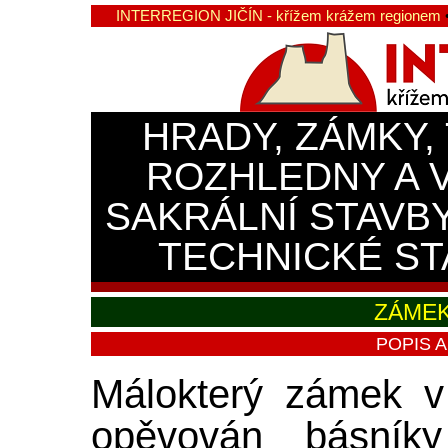
INTERREGION JIČÍN - křížem krážem regionem
HRADY, ZÁMKY,
ROZHLEDNY A 
SAKRÁLNÍ STAVB
TECHNICKÉ ST
ZÁME
POPIS 
Málokterý zámek v
opěvován básník