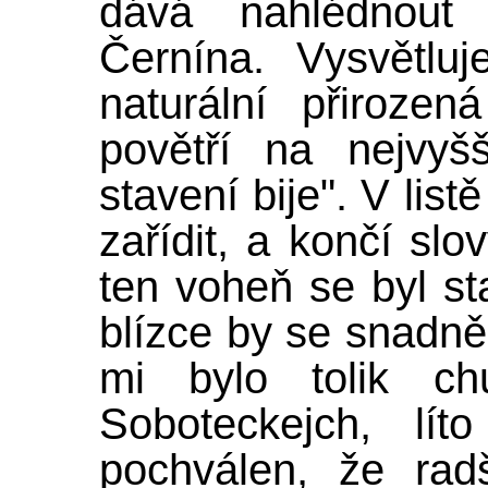
dává nahlédnout
Černína. Vysvětluj
naturální přirozen
povětří na nejvyš
stavení bije". V list
zařídit, a končí slo
ten voheň se byl st
blízce by se snadně 
mi bylo tolik chu
Soboteckejch, lí
pochválen, že rad