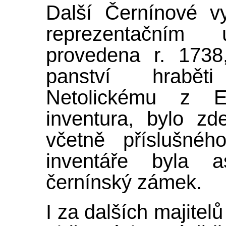
Další Černínové v
reprezentačním
provedena r. 1738, 
panství hrabět
Netolickému z E
inventura, bylo zd
včetně příslušnéh
inventáře byla 
černínský zámek.
I za dalších majitelů