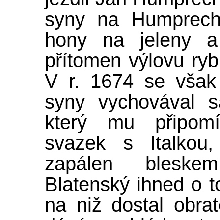
syny na Humprecht
hony na jeleny a
přítomen výlovu ry
V r. 1674 se však
syny vychovával 
který mu připomí
svazek s Italkou
zapálen bleske
Blatenský ihned o t
na niž dostal obr