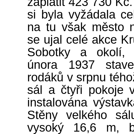
zaplatit 423 730 Kč
si byla vyžádala c
na tu však město n
se ujal celé akce K
Sobotky a okolí, 
února 1937 stave
rodáků v srpnu téhož
sál a čtyři pokoje 
instalována výstav
Stěny velkého sálu
vysoký 16,6 m, b