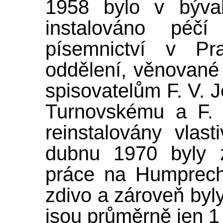
1958 bylo v býval
instalováno péčí
písemnictví v Pra
oddělení, věnovan
spisovatelům F. V. Je
Turnovskému a F. 
reinstalovány vlas
dubnu 1970 byly z
práce na Humprech
zdivo a zároveň byl
jsou průměrně jen 1