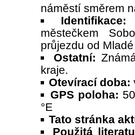
náměstí směrem na
Identifikace:
D
městečkem Sobot
průjezdu od Mladé 
Ostatní:
Známá 
kraje.
Otevírací doba:
GPS poloha:
50
°E
Tato stránka ak
Použitá literat