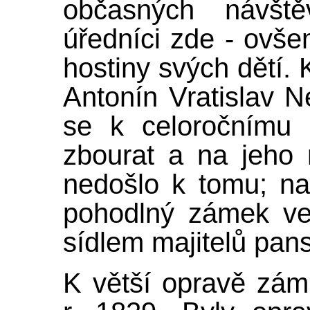
občasných návštěv
úředníci zde - ovše
hostiny svých dětí. 
Antonín Vratislav N
se k celoročnímu b
zbourat a na jeho 
nedošlo k tomu; na
pohodlný zámek ve 
sídlem majitelů pans
K větší opravě zá