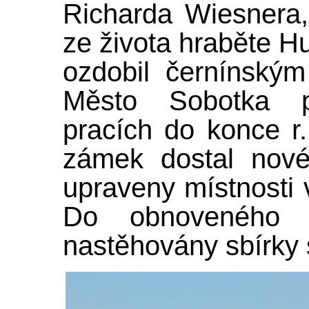
Richarda Wiesnera, 
ze života hraběte H
ozdobil černínský
Město Sobotka p
pracích do konce r.
zámek dostal nové
upraveny místnosti 
Do obnoveného 
nastěhovány sbírky