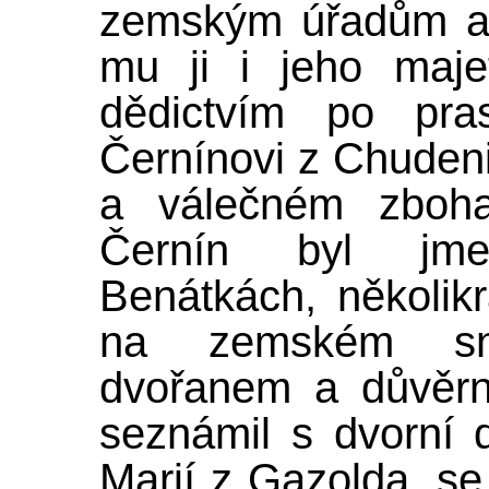
zemským úřadům a
mu ji i jeho majet
dědictvím po pras
Černínovi z Chudeni
a válečném zbohat
Černín byl jm
Benátkách, několik
na zemském sn
dvořanem a důvěrn
seznámil s dvorní
Marií z Gazolda, se 