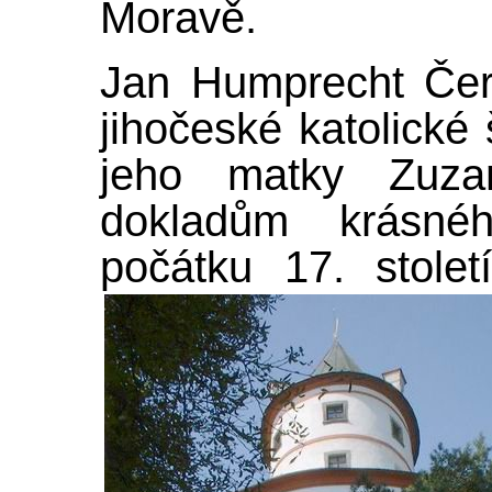
Moravě.
Jan Humprecht Čern
jihočeské katolické 
jeho matky Zuza
dokladům krásné
počátku 17. stole