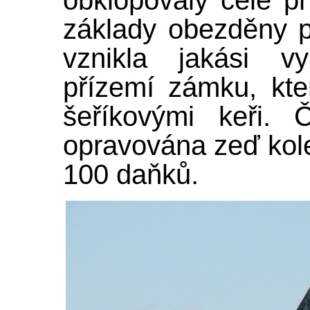
obklopovaly celé př
základy obezděny p
vznikla jakási vy
přízemí zámku, kt
šeříkovými keři. 
opravována zeď kole
100 daňků.