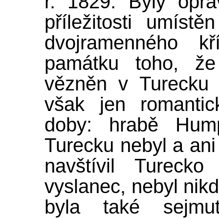
r. 1829. Byly opra
příležitosti umíst
dvojramenného kř
památku toho, že
vězněn v Turecku 
však jen romantic
doby: hrabě Hump
Turecku nebyl a ani
navštívil Turecko
vyslanec, nebyl nikd
byla také sejmu