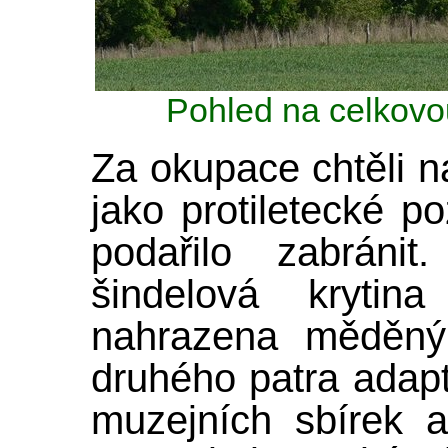
Pohled na celkovo
Za okupace chtěli n
jako protiletecké p
podařilo zabráni
šindelová krytin
nahrazena měděný
druhého patra adapt
muzejních sbírek a