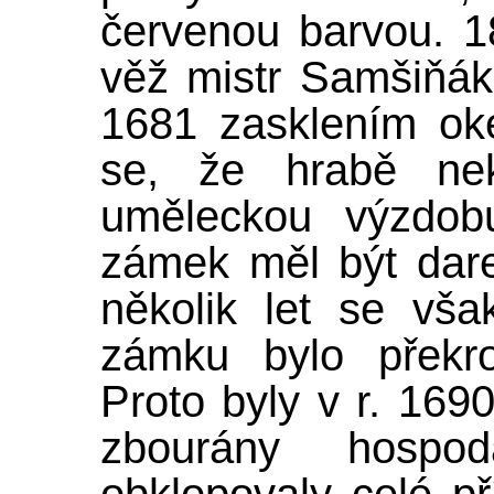
červenou barvou. 18
věž mistr Samšiňák
1681 zasklením ok
se, že hrabě nek
uměleckou výzdobu
zámek měl být dare
několik let se vš
zámku bylo překro
Proto byly v r. 169
zbourány hospod