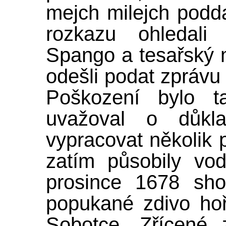
mejch milejch podd
rozkazu ohledali
Spango a tesařský 
odešli podat zpráv
Poškození bylo t
uvažoval o důkl
vypracovat několik 
zatím působily vod
prosince 1678 sh
popukané zdivo ho
Sobotce. Zřícené 