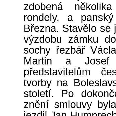
zdobená několika 
rondely, a panský
Března. Stavělo se 
výzdobu zámku do
sochy řezbář Václa
Martin a Josef p
představitelům če
tvorby na Boleslav
století. Po dokonč
znění smlouvy byla
jezdil Jan Humprech